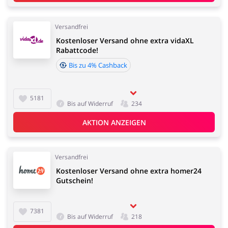
Elektronik
Tierbedarf
Versandfrei
Kostenloser Versand ohne extra vidaXL
Rabattcode!
Bis zu 4% Cashback
5181
Dienstleistungen,
Kinderartikel & Spielzeug
Bis auf Widerruf
234
Finanzen &
Mobilfunknetze
AKTION ANZEIGEN
Versandfrei
Kostenloser Versand ohne extra homer24
Bücher, Medien, Software
Erotik
Gutschein!
& Games
7381
Bis auf Widerruf
218