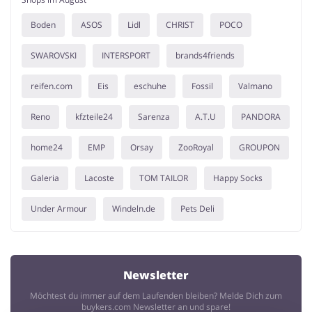
Boden
ASOS
Lidl
CHRIST
POCO
SWAROVSKI
INTERSPORT
brands4friends
reifen.com
Eis
eschuhe
Fossil
Valmano
Reno
kfzteile24
Sarenza
A.T.U
PANDORA
home24
EMP
Orsay
ZooRoyal
GROUPON
Galeria
Lacoste
TOM TAILOR
Happy Socks
Under Armour
Windeln.de
Pets Deli
Newsletter
Möchtest du immer auf dem Laufenden bleiben? Melde Dich zum
buykers.com Newsletter an und spare!