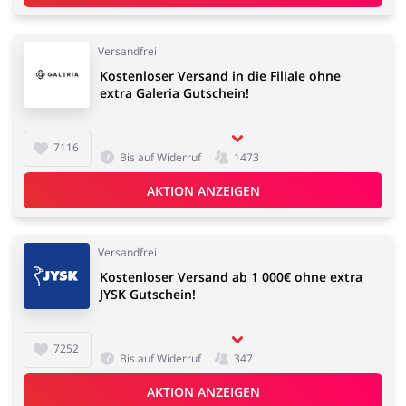
Versandfrei
Kfz
Bürobedarf &
Schreibwaren
Kostenloser Versand in die Filiale ohne
extra Galeria Gutschein!
7116
Bis auf Widerruf
1473
Sport & Hobby
Schmuck & Uhren
AKTION ANZEIGEN
Versandfrei
Kostenloser Versand ab 1 000€ ohne extra
JYSK Gutschein!
Blumen & Geschenke
Reisen
7252
Bis auf Widerruf
347
AKTION ANZEIGEN