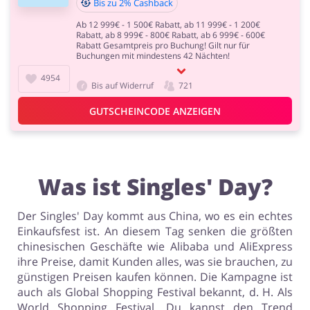
Bis zu 2% Cashback
Ab 12 999€ - 1 500€ Rabatt, ab 11 999€ - 1 200€
Rabatt, ab 8 999€ - 800€ Rabatt, ab 6 999€ - 600€
Rabatt Gesamtpreis pro Buchung! Gilt nur für
Buchungen mit mindestens 42 Nächten!
4954
Sport & Hobby
Schmuck & Uhren
Bis auf Widerruf
721
GUTSCHEINCODE ANZEIGEN
Blumen & Geschenke
Reisen
Was ist Singles' Day?
Der Singles' Day kommt aus China, wo es ein echtes
Einkaufsfest ist. An diesem Tag senken die größten
chinesischen Geschäfte wie Alibaba und AliExpress
Elektronik
Tierbedarf
ihre Preise, damit Kunden alles, was sie brauchen, zu
günstigen Preisen kaufen können. Die Kampagne ist
auch als Global Shopping Festival bekannt, d. H. Als
World Shopping Festival. Du kannst den Trend