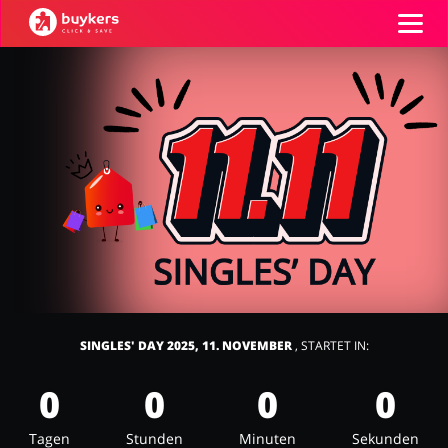
Kategorien
Top100
Shops
Mode & Accessoires
Home & Garden
Einloggen
Registrieren
SINGLES' DAY 2025, 11. NOVEMBER
, STARTET IN:
Essen & Trinken
Beauty & Gesundheit
0
0
0
0
Tagen
Stunden
Minuten
Sekunden