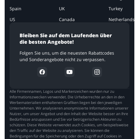
Spain
UK
Turkey
US
Canada
Netherlands
Bleiben Sie auf dem Laufenden über
die besten Angebote!
Folgen Sie uns, um die neuesten Rabattcodes
und Sonderangebote nicht zu verpassen.
Alle Firmennamen, Logos und Markenzeichen wurden nur zu
Informationszwecken verwendet. Die Urheberrechte an den in den
Werbematerialien enthaltenen Grafiken liegen bei den jeweiligen
Unternehmen. Wir analysieren anonymisierte Informationen unserer
Nutzer, um unser Angebot und den Inhalt der Website besser an Ihre
Bedürfnisse anzupassen und Sie vor betrügerischen Akteuren zu
schützen. Diese Website verwendet auch Cookies, um beispielsweise
den Traffic auf der Website zu analysieren. Sie können die
Bedingungen für die Speicherung oder den Zugriff auf Cookies in