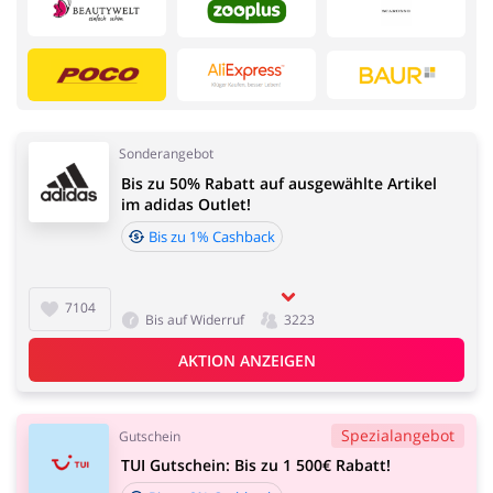
Elektronik
Tierbedarf
Sonderangebot
Bis zu 50% Rabatt auf ausgewählte Artikel
Home & Garden
Essen & Trinken
im adidas Outlet!
Dienstleistungen,
Kinderartikel & Spielzeug
Finanzen &
Bis zu 1% Cashback
Mobilfunknetze
7104
Bis auf Widerruf
3223
Beauty & Gesundheit
Kfz
AKTION ANZEIGEN
Bücher, Medien, Software
Erotik
& Games
Spezialangebot
Gutschein
TUI Gutschein: Bis zu 1 500€ Rabatt!
Bürobedarf & Schreibwaren
Mode & Accessoires