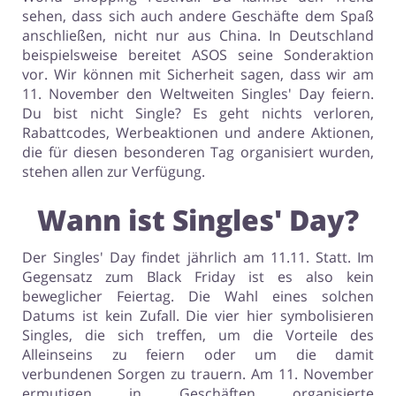
sehen, dass sich auch andere Geschäfte dem Spaß
anschließen, nicht nur aus China. In Deutschland
Dienstleistungen, Finanzen &
Kinderartikel & Spielzeug
beispielsweise bereitet ASOS seine Sonderaktion
Mobilfunknetze
vor. Wir können mit Sicherheit sagen, dass wir am
11. November den Weltweiten Singles' Day feiern.
Du bist nicht Single? Es geht nichts verloren,
Rabattcodes, Werbeaktionen und andere Aktionen,
die für diesen besonderen Tag organisiert wurden,
Bücher, Medien, Software &
Erotik
Games
stehen allen zur Verfügung.
Wann ist Singles' Day?
Der Singles' Day findet jährlich am 11.11. Statt. Im
Gegensatz zum Black Friday ist es also kein
beweglicher Feiertag. Die Wahl eines solchen
Datums ist kein Zufall. Die vier hier symbolisieren
Singles, die sich treffen, um die Vorteile des
Alleinseins zu feiern oder um die damit
verbundenen Sorgen zu trauern. Am 11. November
ermutigen in Geschäften organisierte