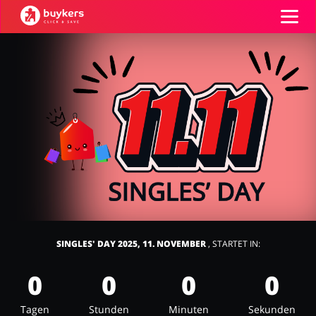
Kategorien
Top100
Shops
Mode & Accessoires
Home & Garden
Einloggen
Registrieren
SINGLES' DAY 2025, 11. NOVEMBER
, STARTET IN:
Essen & Trinken
Beauty & Gesundheit
0
0
0
0
Tagen
Stunden
Minuten
Sekunden