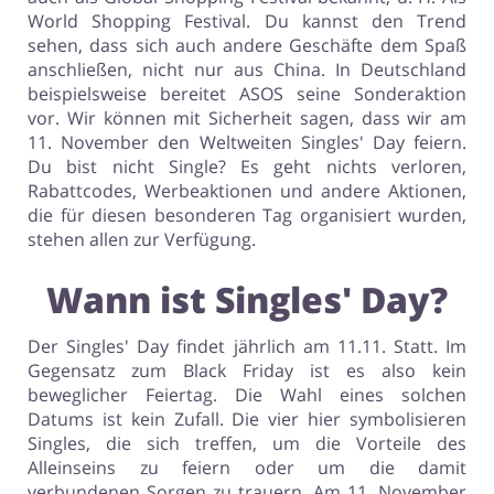
World Shopping Festival. Du kannst den Trend
sehen, dass sich auch andere Geschäfte dem Spaß
Dienstleistungen, Finanzen &
Kinderartikel & Spielzeug
anschließen, nicht nur aus China. In Deutschland
Mobilfunknetze
beispielsweise bereitet ASOS seine Sonderaktion
vor. Wir können mit Sicherheit sagen, dass wir am
11. November den Weltweiten Singles' Day feiern.
Du bist nicht Single? Es geht nichts verloren,
Bücher, Medien, Software &
Erotik
Rabattcodes, Werbeaktionen und andere Aktionen,
Games
die für diesen besonderen Tag organisiert wurden,
stehen allen zur Verfügung.
Wann ist Singles' Day?
Der Singles' Day findet jährlich am 11.11. Statt. Im
Gegensatz zum Black Friday ist es also kein
beweglicher Feiertag. Die Wahl eines solchen
Datums ist kein Zufall. Die vier hier symbolisieren
Singles, die sich treffen, um die Vorteile des
Alleinseins zu feiern oder um die damit
verbundenen Sorgen zu trauern. Am 11. November