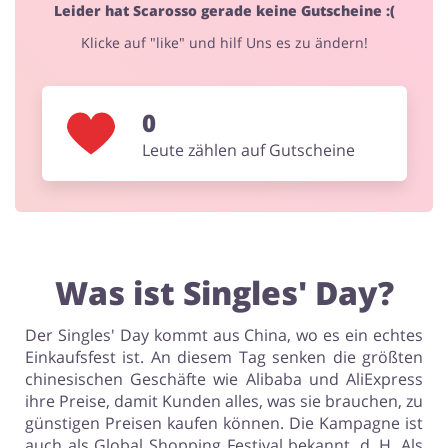
Leider hat Scarosso gerade keine Gutscheine :(
Klicke auf "like" und hilf Uns es zu ändern!
Sport & Hobby
Schmuck & Uhren
0
Leute zählen auf Gutscheine
Blumen & Geschenke
Reisen
Was ist Singles' Day?
Der Singles' Day kommt aus China, wo es ein echtes
Einkaufsfest ist. An diesem Tag senken die größten
Elektronik
Tierbedarf
chinesischen Geschäfte wie Alibaba und AliExpress
ihre Preise, damit Kunden alles, was sie brauchen, zu
günstigen Preisen kaufen können. Die Kampagne ist
auch als Global Shopping Festival bekannt, d. H. Als