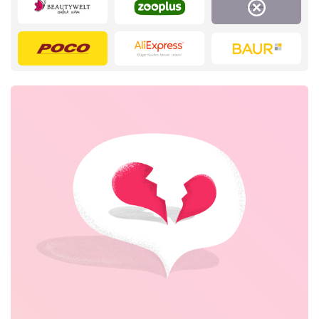
Elektronik
Tierbedarf
Home & Garden
Essen & Trinken
Dienstleistungen,
Kinderartikel & Spielzeug
Finanzen &
Mobilfunknetze
Beauty & Gesundheit
Kfz
Bücher, Medien, Software
Erotik
& Games
Bürobedarf & Schreibwaren
Mode & Accessoires