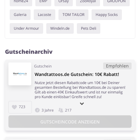
home24
EMP
Orsay
ZooRoyal
GROUPON
Galeria
Lacoste
TOM TAILOR
Happy Socks
Under Armour
Windeln.de
Pets Deli
Gutscheinarchiv
Empfohlen
Gutschein
Wandtattoos.de Gutschein: 10€ Rabatt!
Nutze jetzt diesen Rabattcode um 10€ bei Deiner
gesamten Bestellung bei Wandtattoos.de zu sparen!
Gilt ab einen 49€ Einkaufswert und ist nur einmalig
pro Kunde einlösbar! Greife schnell zu!
723
3 Jahre
217
GUTSCHEINCODE ANZEIGEN