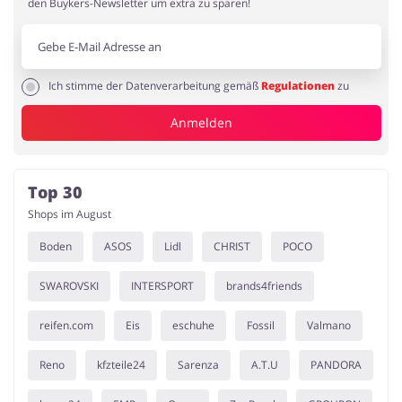
den Buykers-Newsletter um extra zu sparen!
Ich stimme der Datenverarbeitung gemäß
Regulationen
zu
Anmelden
Top 30
Shops im August
Boden
ASOS
Lidl
CHRIST
POCO
SWAROVSKI
INTERSPORT
brands4friends
reifen.com
Eis
eschuhe
Fossil
Valmano
Reno
kfzteile24
Sarenza
A.T.U
PANDORA