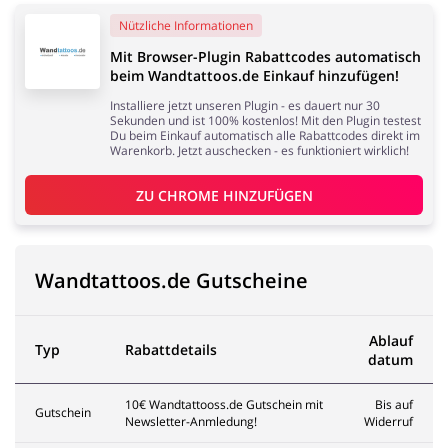
Nützliche Informationen
Elektronik
Tierbedarf
Mit Browser-Plugin Rabattcodes automatisch
beim Wandtattoos.de Einkauf hinzufügen!
Installiere jetzt unseren Plugin - es dauert nur 30
Sekunden und ist 100% kostenlos! Mit den Plugin testest
Du beim Einkauf automatisch alle Rabattcodes direkt im
Warenkorb. Jetzt auschecken - es funktioniert wirklich!
Dienstleistungen,
Kinderartikel & Spielzeug
ZU 
CHROME
 HINZUFÜGEN
Finanzen &
Mobilfunknetze
Wandtattoos.de Gutscheine
Bücher, Medien, Software
Erotik
Ablauf
Typ
Rabattdetails
datum
& Games
10€ Wandtattooss.de Gutschein mit
Bis auf
Gutschein
Newsletter-Anmledung!
Widerruf