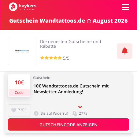
Gutschein Wandtattoos.de ✩ August 2026
Kategorien
Die neuesten Gutscheine und
Top100
Rabatte
5/5
Shops
Mode & Accessoires
Home & Garden
Gutschein
Einloggen
10€
10€ Wandtattooss.de Gutschein mit
Newsletter-Anmledung!
Code
Registrieren
Essen & Trinken
Beauty & Gesundheit
7203
Bis auf Widerruf
2775
GUTSCHEINCODE ANZEIGEN