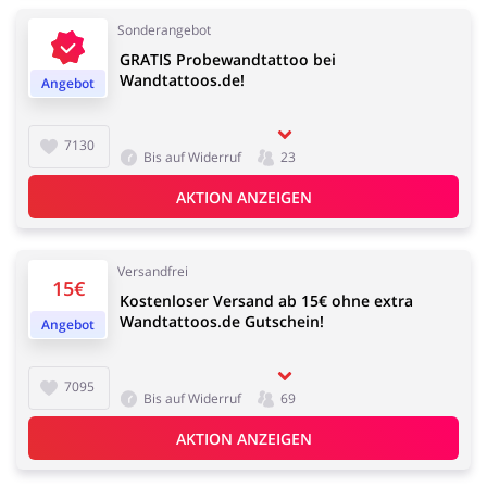
Sonderangebot
GRATIS Probewandtattoo bei
Kfz
Bürobedarf &
Wandtattoos.de!
Angebot
Schreibwaren
7130
Bis auf Widerruf
23
AKTION ANZEIGEN
Sport & Hobby
Schmuck & Uhren
Versandfrei
15€
Kostenloser Versand ab 15€ ohne extra
Wandtattoos.de Gutschein!
Angebot
Blumen & Geschenke
Reisen
7095
Bis auf Widerruf
69
AKTION ANZEIGEN