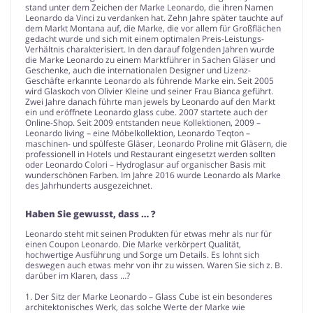
stand unter dem Zeichen der Marke Leonardo, die ihren Namen
Leonardo da Vinci zu verdanken hat. Zehn Jahre später tauchte auf
dem Markt Montana auf, die Marke, die vor allem für Großflächen
gedacht wurde und sich mit einem optimalen Preis-Leistungs-
Verhältnis charakterisiert. In den darauf folgenden Jahren wurde
die Marke Leonardo zu einem Marktführer in Sachen Gläser und
Geschenke, auch die internationalen Designer und Lizenz-
Geschäfte erkannte Leonardo als führende Marke ein. Seit 2005
wird Glaskoch von Olivier Kleine und seiner Frau Bianca geführt.
Zwei Jahre danach führte man jewels by Leonardo auf den Markt
ein und eröffnete Leonardo glass cube. 2007 startete auch der
Online-Shop. Seit 2009 entstanden neue Kollektionen, 2009 –
Leonardo living – eine Möbelkollektion, Leonardo Teqton –
maschinen- und spülfeste Gläser, Leonardo Proline mit Gläsern, die
professionell in Hotels und Restaurant eingesetzt werden sollten
oder Leonardo Colori – Hydroglasur auf organischer Basis mit
wunderschönen Farben. Im Jahre 2016 wurde Leonardo als Marke
des Jahrhunderts ausgezeichnet.
Haben Sie gewusst, dass … ?
Leonardo steht mit seinen Produkten für etwas mehr als nur für
einen Coupon Leonardo. Die Marke verkörpert Qualität,
hochwertige Ausführung und Sorge um Details. Es lohnt sich
deswegen auch etwas mehr von ihr zu wissen. Waren Sie sich z. B.
darüber im Klaren, dass …?
1. Der Sitz der Marke Leonardo – Glass Cube ist ein besonderes
architektonisches Werk, das solche Werte der Marke wie