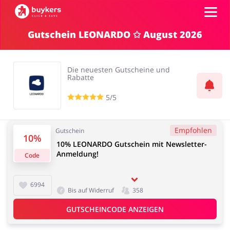
Gutschein LEONARDO ✩ August 2026
Kategorien
Die neuesten Gutscheine und
Top100
Rabatte
5/5
Shops
Mode & Accessoires
Home & Garden
Empfohlen
Gutschein
Einloggen
10%
10% LEONARDO Gutschein mit Newsletter-
Anmeldung!
Code
Registrieren
Essen & Trinken
Beauty & Gesundheit
6994
Bis auf Widerruf
358
GUTSCHEINCODE ANZEIGEN