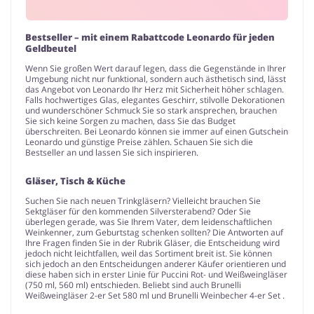
Bestseller – mit einem Rabattcode Leonardo für jeden
Geldbeutel
Wenn Sie großen Wert darauf legen, dass die Gegenstände in Ihrer
Umgebung nicht nur funktional, sondern auch ästhetisch sind, lässt
das Angebot von Leonardo Ihr Herz mit Sicherheit höher schlagen.
Falls hochwertiges Glas, elegantes Geschirr, stilvolle Dekorationen
und wunderschöner Schmuck Sie so stark ansprechen, brauchen
Sie sich keine Sorgen zu machen, dass Sie das Budget
überschreiten. Bei Leonardo können sie immer auf einen Gutschein
Leonardo und günstige Preise zählen. Schauen Sie sich die
Bestseller an und lassen Sie sich inspirieren.
Gläser, Tisch & Küche
Suchen Sie nach neuen Trinkgläsern? Vielleicht brauchen Sie
Sektgläser für den kommenden Silversterabend? Oder Sie
überlegen gerade, was Sie Ihrem Vater, dem leidenschaftlichen
Weinkenner, zum Geburtstag schenken sollten? Die Antworten auf
Ihre Fragen finden Sie in der Rubrik Gläser, die Entscheidung wird
jedoch nicht leichtfallen, weil das Sortiment breit ist. Sie können
sich jedoch an den Entscheidungen anderer Käufer orientieren und
diese haben sich in erster Linie für Puccini Rot- und Weißweingläser
(750 ml, 560 ml) entschieden. Beliebt sind auch Brunelli
Weißweingläser 2-er Set 580 ml und Brunelli Weinbecher 4-er Set .