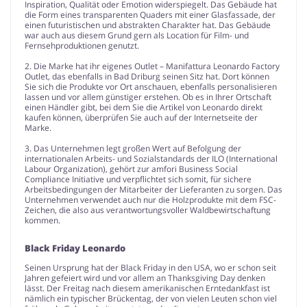
Inspiration, Qualität oder Emotion widerspiegelt. Das Gebäude hat
die Form eines transparenten Quaders mit einer Glasfassade, der
einen futuristischen und abstrakten Charakter hat. Das Gebäude
war auch aus diesem Grund gern als Location für Film- und
Fernsehproduktionen genutzt.
2. Die Marke hat ihr eigenes Outlet – Manifattura Leonardo Factory
Outlet, das ebenfalls in Bad Driburg seinen Sitz hat. Dort können
Sie sich die Produkte vor Ort anschauen, ebenfalls personalisieren
lassen und vor allem günstiger erstehen. Ob es in Ihrer Ortschaft
einen Händler gibt, bei dem Sie die Artikel von Leonardo direkt
kaufen können, überprüfen Sie auch auf der Internetseite der
Marke.
3. Das Unternehmen legt großen Wert auf Befolgung der
internationalen Arbeits- und Sozialstandards der ILO (International
Labour Organization), gehört zur amfori Business Social
Compliance Initiative und verpflichtet sich somit, für sichere
Arbeitsbedingungen der Mitarbeiter der Lieferanten zu sorgen. Das
Unternehmen verwendet auch nur die Holzprodukte mit dem FSC-
Zeichen, die also aus verantwortungsvoller Waldbewirtschaftung
kommen.
Black Friday Leonardo
Seinen Ursprung hat der Black Friday in den USA, wo er schon seit
Jahren gefeiert wird und vor allem an Thanksgiving Day denken
lässt. Der Freitag nach diesem amerikanischen Erntedankfast ist
nämlich ein typischer Brückentag, der von vielen Leuten schon viel