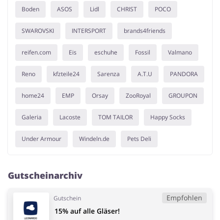
Boden
ASOS
Lidl
CHRIST
POCO
SWAROVSKI
INTERSPORT
brands4friends
reifen.com
Eis
eschuhe
Fossil
Valmano
Reno
kfzteile24
Sarenza
A.T.U
PANDORA
home24
EMP
Orsay
ZooRoyal
GROUPON
Galeria
Lacoste
TOM TAILOR
Happy Socks
Under Armour
Windeln.de
Pets Deli
Gutscheinarchiv
Empfohlen
Gutschein
15% auf alle Gläser!