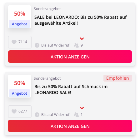
Sonderangebot
50%
SALE bei LEONARDO: Bis zu 50% Rabatt auf
Kfz
Bürobedarf &
ausgewählte Artikel!
Angebot
Schreibwaren
7114
Bis auf Widerruf
9
AKTION ANZEIGEN
Sport & Hobby
Schmuck & Uhren
Empfohlen
Sonderangebot
50%
Bis zu 50% Rabatt auf Schmuck im
LEONARDO SALE!
Angebot
Blumen & Geschenke
Reisen
6277
Bis auf Widerruf
1
AKTION ANZEIGEN