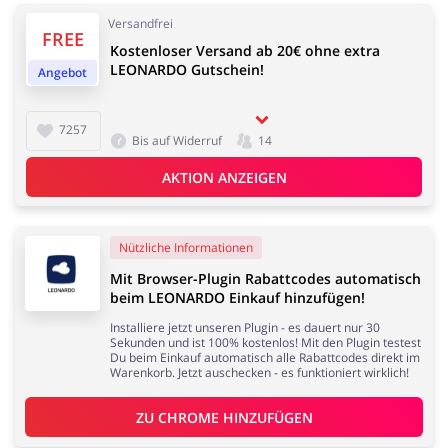
Versandfrei
FREE
Elektronik
Tierbedarf
Kostenloser Versand ab 20€ ohne extra
LEONARDO Gutschein!
Angebot
7257
Bis auf Widerruf
14
AKTION ANZEIGEN
Dienstleistungen,
Kinderartikel & Spielzeug
Finanzen &
Mobilfunknetze
Nützliche Informationen
Mit Browser-Plugin Rabattcodes automatisch
beim LEONARDO Einkauf hinzufügen!
Installiere jetzt unseren Plugin - es dauert nur 30
Bücher, Medien, Software
Erotik
Sekunden und ist 100% kostenlos! Mit den Plugin testest
Du beim Einkauf automatisch alle Rabattcodes direkt im
& Games
Warenkorb. Jetzt auschecken - es funktioniert wirklich!
ZU 
CHROME
 HINZUFÜGEN