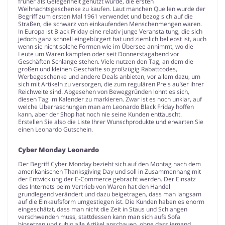
früher als Gelegenheit genutzt wurde, die ersten
Weihnachtsgeschenke zu kaufen. Laut manchen Quellen wurde der
Begriff zum ersten Mal 1961 verwendet und bezog sich auf die
Straßen, die schwarz von einkaufenden Menschenmengen waren.
In Europa ist Black Friday eine relativ junge Veranstaltung, die sich
jedoch ganz schnell eingebürgert hat und ziemlich beliebst ist, auch
wenn sie nicht solche Formen wie im Übersee annimmt, wo die
Leute um Waren kämpfen oder seit Donnerstagabend vor
Geschäften Schlange stehen. Viele nutzen den Tag, an dem die
großen und kleinen Geschäfte so großzügig Rabattcodes,
Werbegeschenke und andere Deals anbieten, vor allem dazu, um
sich mit Artikeln zu versorgen, die zum regulären Preis außer ihrer
Reichweite sind. Abgesehen von Beweggründen lohnt es sich,
diesen Tag im Kalender zu markieren. Zwar ist es noch unklar, auf
welche Überraschungen man am Leonardo Black Friday hoffen
kann, aber der Shop hat noch nie seine Kunden enttäuscht.
Erstellen Sie also die Liste Ihrer Wunschprodukte und erwarten Sie
einen Leonardo Gutschein.
Cyber Monday Leonardo
Der Begriff Cyber Monday bezieht sich auf den Montag nach dem
amerikanischen Thanksgiving Day und soll in Zusammenhang mit
der Entwicklung der E-Commerce gebracht werden. Der Einsatz
des Internets beim Vertrieb von Waren hat den Handel
grundlegend verändert und dazu beigetragen, dass man langsam
auf die Einkaufsform umgestiegen ist. Die Kunden haben es enorm
eingeschätzt, dass man nicht die Zeit in Staus und Schlangen
verschwenden muss, stattdessen kann man sich aufs Sofa
hinsetzen und ruhig alle Artikel anschauen, ohne dass jemand