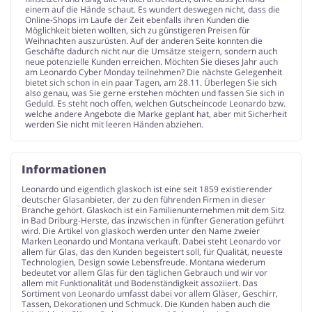
einem auf die Hände schaut. Es wundert deswegen nicht, dass die
Online-Shops im Laufe der Zeit ebenfalls ihren Kunden die
Möglichkeit bieten wollten, sich zu günstigeren Preisen für
Weihnachten auszurüsten. Auf der anderen Seite konnten die
Geschäfte dadurch nicht nur die Umsätze steigern, sondern auch
neue potenzielle Kunden erreichen. Möchten Sie dieses Jahr auch
am Leonardo Cyber Monday teilnehmen? Die nächste Gelegenheit
bietet sich schon in ein paar Tagen, am 28.11. Überlegen Sie sich
also genau, was Sie gerne erstehen möchten und fassen Sie sich in
Geduld. Es steht noch offen, welchen Gutscheincode Leonardo bzw.
welche andere Angebote die Marke geplant hat, aber mit Sicherheit
werden Sie nicht mit leeren Händen abziehen.
Informationen
Leonardo und eigentlich glaskoch ist eine seit 1859 existierender
deutscher Glasanbieter, der zu den führenden Firmen in dieser
Branche gehört. Glaskoch ist ein Familienunternehmen mit dem Sitz
in Bad Driburg-Herste, das inzwischen in fünfter Generation geführt
wird. Die Artikel von glaskoch werden unter den Name zweier
Marken Leonardo und Montana verkauft. Dabei steht Leonardo vor
allem für Glas, das den Kunden begeistert soll, für Qualität, neueste
Technologien, Design sowie Lebensfreude. Montana wiederum
bedeutet vor allem Glas für den täglichen Gebrauch und wir vor
allem mit Funktionalität und Bodenständigkeit assoziiert. Das
Sortiment von Leonardo umfasst dabei vor allem Gläser, Geschirr,
Tassen, Dekorationen und Schmuck. Die Kunden haben auch die