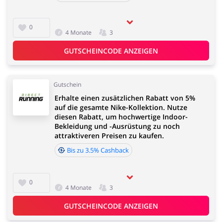
0
Kfz
Bürobedarf &
4 Monate
3
Schreibwaren
GUTSCHEINCODE ANZEIGEN
Gutschein
Erhalte einen zusätzlichen Rabatt von 5%
Sport & Hobby
Schmuck & Uhren
auf die gesamte Nike-Kollektion. Nutze
diesen Rabatt, um hochwertige Indoor-
Bekleidung und -Ausrüstung zu noch
attraktiveren Preisen zu kaufen.
Bis zu 3.5% Cashback
Blumen & Geschenke
Reisen
0
4 Monate
3
GUTSCHEINCODE ANZEIGEN