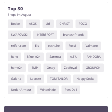
Top 30
Shops im August
Boden
ASOS
Lidl
CHRIST
POCO
SWAROVSKI
INTERSPORT
brands4friends
reifen.com
Eis
eschuhe
Fossil
Valmano
Reno
kfzteile24
Sarenza
A.T.U
PANDORA
home24
EMP
Orsay
ZooRoyal
GROUPON
Galeria
Lacoste
TOM TAILOR
Happy Socks
Under Armour
Windeln.de
Pets Deli