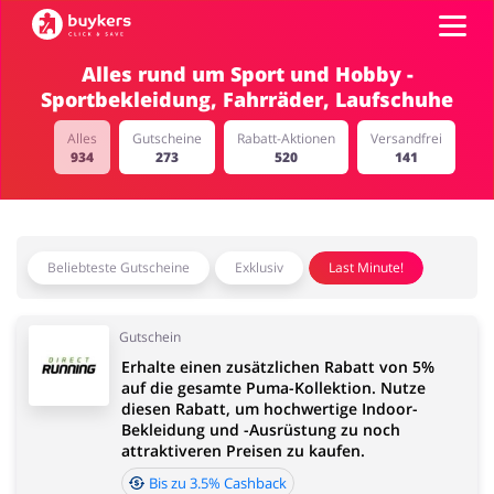
Alles rund um Sport und Hobby -
Sportbekleidung, Fahrräder, Laufschuhe
Kategorien
Alles
Gutscheine
Rabatt-Aktionen
Versandfrei
934
273
520
141
Top100
Shops
Mode & Accessoires
Home & Garden
Beliebteste Gutscheine
Exklusiv
Last Minute!
Einloggen
Gutschein
Registrieren
Erhalte einen zusätzlichen Rabatt von 5%
auf die gesamte Puma-Kollektion. Nutze
Essen & Trinken
Beauty & Gesundheit
diesen Rabatt, um hochwertige Indoor-
Bekleidung und -Ausrüstung zu noch
attraktiveren Preisen zu kaufen.
Bis zu 3.5% Cashback