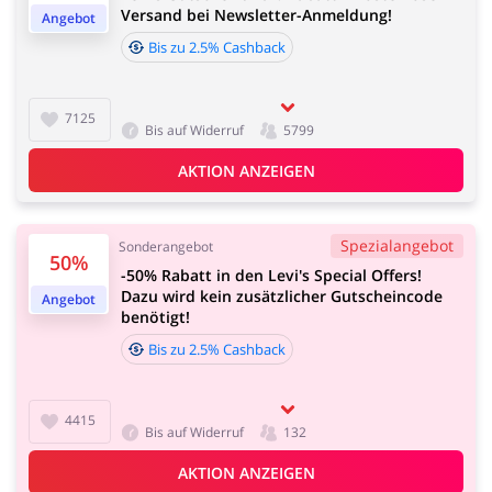
Versand bei Newsletter-Anmeldung!
Angebot
Bis zu 2.5% Cashback
Kfz
Bürobedarf &
Cashback-Annahmezeit:
Schreibwaren
Durchschnittliche Cashback-Annahmezeit bei Levi's
beträgt 60 bis 90 Tage.
7125
Bis auf Widerruf
5799
AKTION ANZEIGEN
Sport & Hobby
Schmuck & Uhren
Spezialangebot
Sonderangebot
50%
-50% Rabatt in den Levi's Special Offers!
Dazu wird kein zusätzlicher Gutscheincode
Angebot
benötigt!
Bis zu 2.5% Cashback
Blumen & Geschenke
Reisen
4415
Bis auf Widerruf
132
AKTION ANZEIGEN