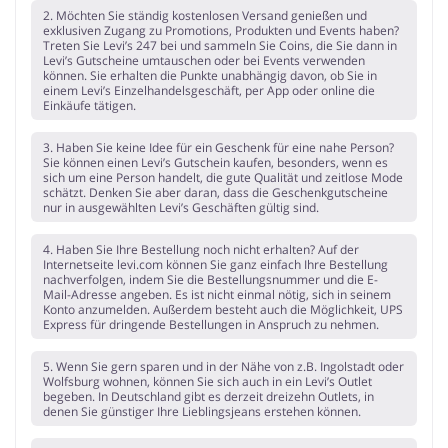
2. Möchten Sie ständig kostenlosen Versand genießen und
exklusiven Zugang zu Promotions, Produkten und Events haben?
Treten Sie Levi’s 247 bei und sammeln Sie Coins, die Sie dann in
Levi’s Gutscheine umtauschen oder bei Events verwenden
können. Sie erhalten die Punkte unabhängig davon, ob Sie in
einem Levi’s Einzelhandelsgeschäft, per App oder online die
Einkäufe tätigen.
3. Haben Sie keine Idee für ein Geschenk für eine nahe Person?
Sie können einen Levi’s Gutschein kaufen, besonders, wenn es
sich um eine Person handelt, die gute Qualität und zeitlose Mode
schätzt. Denken Sie aber daran, dass die Geschenkgutscheine
nur in ausgewählten Levi’s Geschäften gültig sind.
4. Haben Sie Ihre Bestellung noch nicht erhalten? Auf der
Internetseite levi.com können Sie ganz einfach Ihre Bestellung
nachverfolgen, indem Sie die Bestellungsnummer und die E-
Mail-Adresse angeben. Es ist nicht einmal nötig, sich in seinem
Konto anzumelden. Außerdem besteht auch die Möglichkeit, UPS
Express für dringende Bestellungen in Anspruch zu nehmen.
5. Wenn Sie gern sparen und in der Nähe von z.B. Ingolstadt oder
Wolfsburg wohnen, können Sie sich auch in ein Levi’s Outlet
begeben. In Deutschland gibt es derzeit dreizehn Outlets, in
denen Sie günstiger Ihre Lieblingsjeans erstehen können.