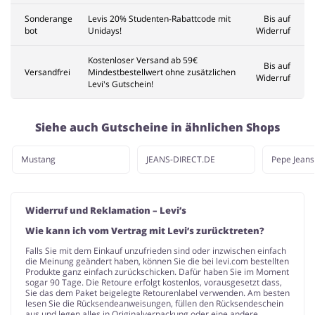
Sonderange
Levis 20% Studenten-Rabattcode mit
Bis auf
bot
Unidays!
Widerruf
Kostenloser Versand ab 59€
Bis auf
Versandfrei
Mindestbestellwert ohne zusätzlichen
Widerruf
Levi's Gutschein!
Siehe auch Gutscheine in ähnlichen Shops
Mustang
JEANS-DIRECT.DE
Pepe Jeans
Widerruf und Reklamation – Levi’s
Wie kann ich vom Vertrag mit Levi’s zurücktreten?
Falls Sie mit dem Einkauf unzufrieden sind oder inzwischen einfach
die Meinung geändert haben, können Sie die bei levi.com bestellten
Produkte ganz einfach zurückschicken. Dafür haben Sie im Moment
sogar 90 Tage. Die Retoure erfolgt kostenlos, vorausgesetzt dass,
Sie das dem Paket beigelegte Retourenlabel verwenden. Am besten
lesen Sie die Rücksendeanweisungen, füllen den Rücksendeschein
aus und legen alles in Originalverpackung oder eine andere