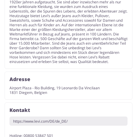
1920er Jahren aufgetaucht. Sie sind aber inzwischen mehr als nur
eine funktionale Kleidung, sie wurden zum Ausdruck eines
Lebensstils, der die Spuren des Lebens, der erlebten Abenteuer zeigt.
Heutzutage bietet Levi’s außer Jeans auch Kleider, Pullover,
Sweatshirts, sowie Schuhe und Accessoires sowohl für Damen und
Herren als auch für Kinder an. Auf der internationalen Ebene ist die
Marke einer der größten Kleidungshersteller, aber vor allem
Weltmarktführer in Bezug auf Jeans, präsent in 100 Ländern. Die
Firma betreibt ca. 500 Geschäfte auf der ganzen Welt und beschäftigt
über 15.000 Mitarbeiter. Sind die Jeans auch ein unentbehrlicher Teil
Ihrer Garderobe? Dann sollten Sie unbedingt bei Levi’s
vorbeikommen und sich mindestens ein Stück dieser legendären
Hose leisten. Vergessen Sie dabei nicht, einen Levi’s Rabatt
einzusetzen und erleben Sie selbst, was Qualität bedeutet.
Adresse
Airport Plaza - Rio Building, 19 Leonardo Da Vincilaan
1831 Diegem, Belgien
Kontakt
https://www.levi.com/DE/de_DE/
Hotline: 00800 53847 501