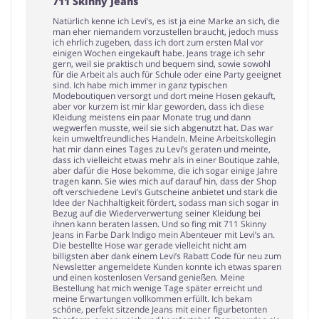
711 Skinny Jeans
Natürlich kenne ich Levi’s, es ist ja eine Marke an sich, die
man eher niemandem vorzustellen braucht, jedoch muss
ich ehrlich zugeben, dass ich dort zum ersten Mal vor
einigen Wochen eingekauft habe. Jeans trage ich sehr
gern, weil sie praktisch und bequem sind, sowie sowohl
für die Arbeit als auch für Schule oder eine Party geeignet
sind. Ich habe mich immer in ganz typischen
Modeboutiquen versorgt und dort meine Hosen gekauft,
aber vor kurzem ist mir klar geworden, dass ich diese
Kleidung meistens ein paar Monate trug und dann
wegwerfen musste, weil sie sich abgenutzt hat. Das war
kein umweltfreundliches Handeln. Meine Arbeitskollegin
hat mir dann eines Tages zu Levi’s geraten und meinte,
dass ich vielleicht etwas mehr als in einer Boutique zahle,
aber dafür die Hose bekomme, die ich sogar einige Jahre
tragen kann. Sie wies mich auf darauf hin, dass der Shop
oft verschiedene Levi’s Gutscheine anbietet und stark die
Idee der Nachhaltigkeit fördert, sodass man sich sogar in
Bezug auf die Wiederverwertung seiner Kleidung bei
ihnen kann beraten lassen. Und so fing mit 711 Skinny
Jeans in Farbe Dark Indigo mein Abenteuer mit Levi’s an.
Die bestellte Hose war gerade vielleicht nicht am
billigsten aber dank einem Levi’s Rabatt Code für neu zum
Newsletter angemeldete Kunden konnte ich etwas sparen
und einen kostenlosen Versand genießen. Meine
Bestellung hat mich wenige Tage später erreicht und
meine Erwartungen vollkommen erfüllt. Ich bekam
schöne, perfekt sitzende Jeans mit einer figurbetonten