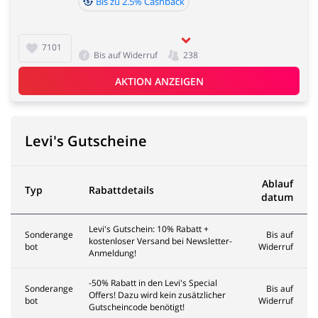
Bis zu 2.5% Cashback
7101
Bis auf Widerruf
238
AKTION ANZEIGEN
Levi's Gutscheine
Ablauf
Typ
Rabattdetails
datum
Levi's Gutschein: 10% Rabatt +
Sonderange
Bis auf
kostenloser Versand bei Newsletter-
bot
Widerruf
Anmeldung!
-50% Rabatt in den Levi's Special
Sonderange
Bis auf
Offers! Dazu wird kein zusätzlicher
bot
Widerruf
Gutscheincode benötigt!