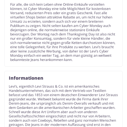
Für alle, die sich kein Leben ohne Online-Einkäufe vorstellen
können, ist Cyber Monday eine tolle Möglichkeit für kostenlosen
Versand, reduzierten Preis oder ein gratis Geschenk. Fast alle
virtuellen Shops bieten attraktive Rabatte an, um nicht nur hohen
Umsatz zu erzielen, sondern auch sich vor einem breiteren
Publikum zu zeigen. Nicht selten kaufen am Cyber Monday auch
diejenigen online, die normalerweise stationäre Einkäufe
bevorzugen. Der Montag nach dem Thanksgiving Day ist also nicht
nur ein großer Konsumtag, sondern für viele kleine Händler, die
sich normalerweise nicht gegen große Ketten durchsetzen können,
eine tolle Gelegenheit, für ihre Produkte zu werben. Levi’s braucht
aber keine zusätzliche Werbung, von daher ist der Levi’s Cyber
Monday einfach ein weiter Tag, an dem man günstig an weltweit
bekannteste Jeans herankommen kann.
Informationen
Levi’s, eigentlich Levi Strauss & Co. ist ein amerikanisches
Handelsunternehmen, das sich mit dem Vertrieb von Textilien
befasst und das 1853 von einem deutschen Einwanderer Levi Strauss
gegründet wurde. Weltweit bekannt wurde die Firma dank ihrer
Denim-Jeans, die ursprünglich als Denim-Overalls verkauft und mit
dem Gedanken an die amerikanischen Arbeiter geschaffen wurden.
Schnell wurde diese Art Uniform aber auch von anderen
Gesellschaftsschichten eingeschätzt und nicht nur von Arbeitern,
sondern auch von Cowboys, Rebellen und ganz normalen Menschen
getragen. Die Jeans in der modernen Auffassung sind erst in den