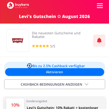
Levi's Gutschein ✩ August 2026
Kategorien
Die neuesten Gutscheine und
Top100
Rabatte
5/5
Shops
Mode & Accessoires
Home & Garden
Einloggen
Bis zu 2.5%
Cashback verfügbar
Aktivieren
Registrieren
CASHBACK-BEDINGUNGEN ANZEIGEN
Essen & Trinken
Beauty & Gesundheit
Wichtige Informationen:
Sonderangebot
Cashback wird Ihrem Konto innerhalb des Zeitraums
10%
Levi's Gutschein: 10% Rabatt + kostenloser
von 2 Stunden bis 4 Tage angezeigt