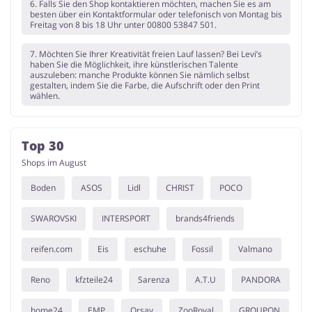
6. Falls Sie den Shop kontaktieren möchten, machen Sie es am
besten über ein Kontaktformular oder telefonisch von Montag bis
Freitag von 8 bis 18 Uhr unter 00800 53847 501.
7. Möchten Sie Ihrer Kreativität freien Lauf lassen? Bei Levi’s
haben Sie die Möglichkeit, ihre künstlerischen Talente
auszuleben: manche Produkte können Sie nämlich selbst
gestalten, indem Sie die Farbe, die Aufschrift oder den Print
wählen.
Top 30
Shops im August
Boden
ASOS
Lidl
CHRIST
POCO
SWAROVSKI
INTERSPORT
brands4friends
reifen.com
Eis
eschuhe
Fossil
Valmano
Reno
kfzteile24
Sarenza
A.T.U
PANDORA
home24
EMP
Orsay
ZooRoyal
GROUPON