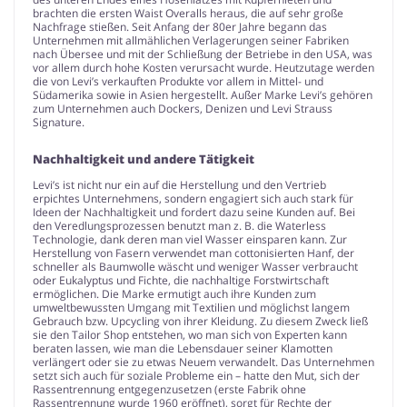
brachten die ersten Waist Overalls heraus, die auf sehr große
Nachfrage stießen. Seit Anfang der 80er Jahre begann das
Unternehmen mit allmählichen Verlagerungen seiner Fabriken
nach Übersee und mit der Schließung der Betriebe in den USA, was
vor allem durch hohe Kosten verursacht wurde. Heutzutage werden
die von Levi’s verkauften Produkte vor allem in Mittel- und
Südamerika sowie in Asien hergestellt. Außer Marke Levi’s gehören
zum Unternehmen auch Dockers, Denizen und Levi Strauss
Signature.
Nachhaltigkeit und andere Tätigkeit
Levi’s ist nicht nur ein auf die Herstellung und den Vertrieb
erpichtes Unternehmens, sondern engagiert sich auch stark für
Ideen der Nachhaltigkeit und fordert dazu seine Kunden auf. Bei
den Veredlungsprozessen benutzt man z. B. die Waterless
Technologie, dank deren man viel Wasser einsparen kann. Zur
Herstellung von Fasern verwendet man cottonisierten Hanf, der
schneller als Baumwolle wäscht und weniger Wasser verbraucht
oder Eukalyptus und Fichte, die nachhaltige Forstwirtschaft
ermöglichen. Die Marke ermutigt auch ihre Kunden zum
umweltbewussten Umgang mit Textilien und möglichst langem
Gebrauch bzw. Upcycling von ihrer Kleidung. Zu diesem Zweck ließ
sie den Tailor Shop entstehen, wo man sich von Experten kann
beraten lassen, wie man die Lebensdauer seiner Klamotten
verlängert oder sie zu etwas Neuem verwandelt. Das Unternehmen
setzt sich auch für soziale Probleme ein – hatte den Mut, sich der
Rassentrennung entgegenzusetzen (erste Fabrik ohne
Rassentrennung wurde 1960 eröffnet), sorgt für Rechte der