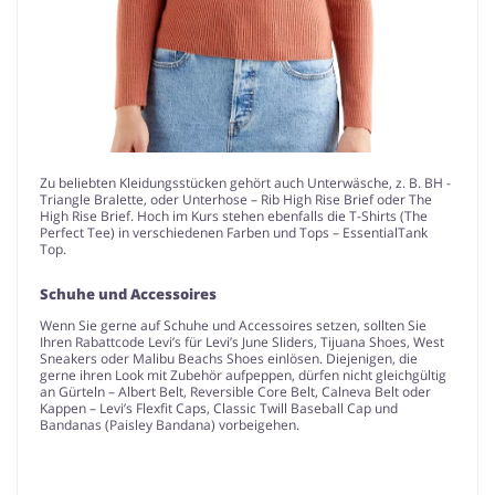
Zu beliebten Kleidungsstücken gehört auch Unterwäsche, z. B. BH -
Triangle Bralette, oder Unterhose – Rib High Rise Brief oder The
High Rise Brief. Hoch im Kurs stehen ebenfalls die T-Shirts (The
Perfect Tee) in verschiedenen Farben und Tops – EssentialTank
Top.
Schuhe und Accessoires
Wenn Sie gerne auf Schuhe und Accessoires setzen, sollten Sie
Ihren Rabattcode Levi’s für Levi’s June Sliders, Tijuana Shoes, West
Sneakers oder Malibu Beachs Shoes einlösen. Diejenigen, die
gerne ihren Look mit Zubehör aufpeppen, dürfen nicht gleichgültig
an Gürteln – Albert Belt, Reversible Core Belt, Calneva Belt oder
Kappen – Levi’s Flexfit Caps, Classic Twill Baseball Cap und
Bandanas (Paisley Bandana) vorbeigehen.