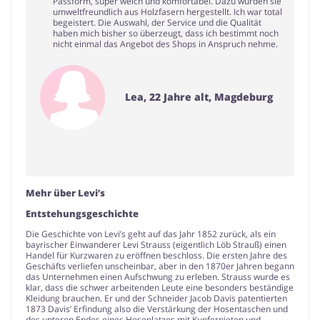
Passform, super weich und komfortabel. Dazu wurden sie
umweltfreundlich aus Holzfasern hergestellt. Ich war total
begeistert. Die Auswahl, der Service und die Qualität
haben mich bisher so überzeugt, dass ich bestimmt noch
nicht einmal das Angebot des Shops in Anspruch nehme.
Lea, 22 Jahre alt, Magdeburg
Mehr über Levi’s
Entstehungsgeschichte
Die Geschichte von Levi’s geht auf das Jahr 1852 zurück, als ein
bayrischer Einwanderer Levi Strauss (eigentlich Löb Strauß) einen
Handel für Kurzwaren zu eröffnen beschloss. Die ersten Jahre des
Geschäfts verliefen unscheinbar, aber in den 1870er Jahren begann
das Unternehmen einen Aufschwung zu erleben. Strauss wurde es
klar, dass die schwer arbeitenden Leute eine besonders beständige
Kleidung brauchen. Er und der Schneider Jacob Davis patentierten
1873 Davis’ Erfindung also die Verstärkung der Hosentaschen und
des unteren Endes eines Hosenlatzes mit Kupfernieten und