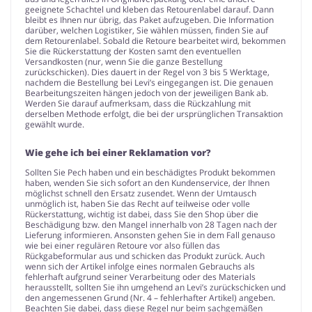
geeignete Schachtel und kleben das Retourenlabel darauf. Dann
bleibt es Ihnen nur übrig, das Paket aufzugeben. Die Information
darüber, welchen Logistiker, Sie wählen müssen, finden Sie auf
dem Retourenlabel. Sobald die Retoure bearbeitet wird, bekommen
Sie die Rückerstattung der Kosten samt den eventuellen
Versandkosten (nur, wenn Sie die ganze Bestellung
zurückschicken). Dies dauert in der Regel von 3 bis 5 Werktage,
nachdem die Bestellung bei Levi’s eingegangen ist. Die genauen
Bearbeitungszeiten hängen jedoch von der jeweiligen Bank ab.
Werden Sie darauf aufmerksam, dass die Rückzahlung mit
derselben Methode erfolgt, die bei der ursprünglichen Transaktion
gewählt wurde.
Wie gehe ich bei einer Reklamation vor?
Sollten Sie Pech haben und ein beschädigtes Produkt bekommen
haben, wenden Sie sich sofort an den Kundenservice, der Ihnen
möglichst schnell den Ersatz zusendet. Wenn der Umtausch
unmöglich ist, haben Sie das Recht auf teilweise oder volle
Rückerstattung, wichtig ist dabei, dass Sie den Shop über die
Beschädigung bzw. den Mangel innerhalb von 28 Tagen nach der
Lieferung informieren. Ansonsten gehen Sie in dem Fall genauso
wie bei einer regulären Retoure vor also füllen das
Rückgabeformular aus und schicken das Produkt zurück. Auch
wenn sich der Artikel infolge eines normalen Gebrauchs als
fehlerhaft aufgrund seiner Verarbeitung oder des Materials
herausstellt, sollten Sie ihn umgehend an Levi’s zurückschicken und
den angemessenen Grund (Nr. 4 – fehlerhafter Artikel) angeben.
Beachten Sie dabei, dass diese Regel nur beim sachgemäßen