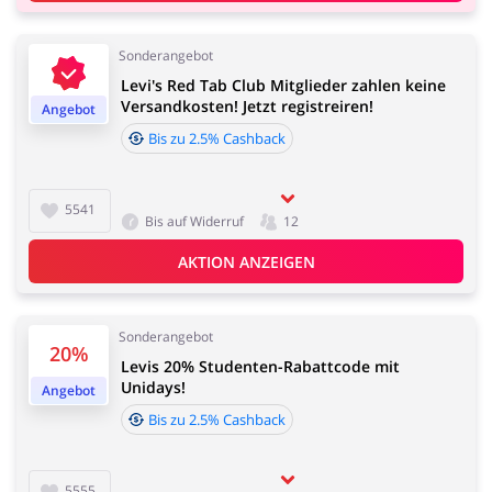
Elektronik
Tierbedarf
Sonderangebot
Levi's Red Tab Club Mitglieder zahlen keine
Versandkosten! Jetzt registreiren!
Angebot
Bis zu 2.5% Cashback
5541
Dienstleistungen,
Kinderartikel & Spielzeug
Bis auf Widerruf
12
Finanzen &
Mobilfunknetze
AKTION ANZEIGEN
Sonderangebot
20%
Levis 20% Studenten-Rabattcode mit
Bücher, Medien, Software
Erotik
Unidays!
Angebot
& Games
Bis zu 2.5% Cashback
5555