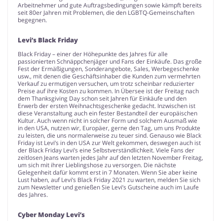
Arbeitnehmer und gute Auftragsbedingungen sowie kämpft bereits
seit 80er Jahren mit Problemen, die den LGBTQ-Gemeinschaften
begegnen.
Levi’s Black Friday
Black Friday – einer der Höhepunkte des Jahres für alle
passionierten Schnäppchenjäger und Fans der Einkäufe. Das große
Fest der Ermäßigungen, Sonderangebote, Sales, Werbegeschenke
usw., mit denen die Geschäftsinhaber die Kunden zum vermehrten
Verkauf zu ermutigen versuchen, um trotz scheinbar reduzierter
Preise auf ihre Kosten zu kommen. In Übersee ist der Freitag nach
dem Thanksgiving Day schon seit Jahren für Einkäufe und den
Erwerb der ersten Weihnachtsgeschenke gedacht. Inzwischen ist
diese Veranstaltung auch ein fester Bestandteil der europäischen
Kultur. Auch wenn nicht in solcher Form und solchem Ausmaß wie
in den USA, nutzen wir, Europäer, gerne den Tag, um uns Produkte
zu leisten, die uns normalerweise zu teuer sind. Genauso wie Black
Friday ist Levi’s in den USA zur Welt gekommen, deswegen auch ist
der Black Friday Levi’s eine Selbstverständlichkeit. Viele Fans der
zeitlosen Jeans warten jedes Jahr auf den letzten November Freitag,
um sich mit ihrer Lieblingshose zu versorgen. Die nächste
Gelegenheit dafür kommt erst in 7 Monaten. Wenn Sie aber keine
Lust haben, auf Levi’s Black Friday 2021 zu warten, melden Sie sich
zum Newsletter und genießen Sie Levi’s Gutscheine auch im Laufe
des Jahres.
Cyber Monday Levi’s