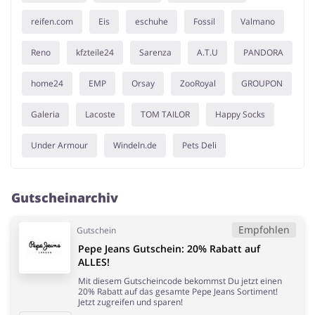
reifen.com
Eis
eschuhe
Fossil
Valmano
Reno
kfzteile24
Sarenza
A.T.U
PANDORA
home24
EMP
Orsay
ZooRoyal
GROUPON
Galeria
Lacoste
TOM TAILOR
Happy Socks
Under Armour
Windeln.de
Pets Deli
Gutscheinarchiv
Empfohlen
Gutschein
Pepe Jeans Gutschein: 20% Rabatt auf
ALLES!
Mit diesem Gutscheincode bekommst Du jetzt einen
20% Rabatt auf das gesamte Pepe Jeans Sortiment!
Jetzt zugreifen und sparen!