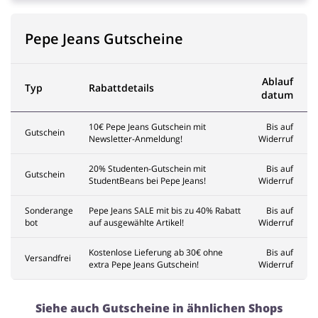
Pepe Jeans Gutscheine
Ablauf
Typ
Rabattdetails
datum
10€ Pepe Jeans Gutschein mit
Bis auf
Gutschein
Newsletter-Anmeldung!
Widerruf
20% Studenten-Gutschein mit
Bis auf
Gutschein
StudentBeans bei Pepe Jeans!
Widerruf
Sonderange
Pepe Jeans SALE mit bis zu 40% Rabatt
Bis auf
bot
auf ausgewählte Artikel!
Widerruf
Kostenlose Lieferung ab 30€ ohne
Bis auf
Versandfrei
extra Pepe Jeans Gutschein!
Widerruf
Siehe auch Gutscheine in ähnlichen Shops