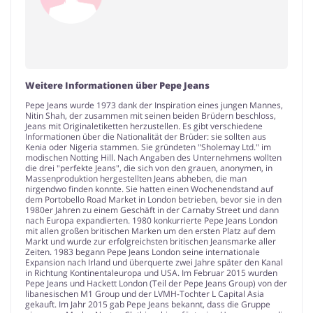
Weitere Informationen über Pepe Jeans
Pepe Jeans wurde 1973 dank der Inspiration eines jungen Mannes,
Nitin Shah, der zusammen mit seinen beiden Brüdern beschloss,
Jeans mit Originaletiketten herzustellen. Es gibt verschiedene
Informationen über die Nationalität der Brüder: sie sollten aus
Kenia oder Nigeria stammen. Sie gründeten "Sholemay Ltd." im
modischen Notting Hill. Nach Angaben des Unternehmens wollten
die drei "perfekte Jeans", die sich von den grauen, anonymen, in
Massenproduktion hergestellten Jeans abheben, die man
nirgendwo finden konnte. Sie hatten einen Wochenendstand auf
dem Portobello Road Market in London betrieben, bevor sie in den
1980er Jahren zu einem Geschäft in der Carnaby Street und dann
nach Europa expandierten. 1980 konkurrierte Pepe Jeans London
mit allen großen britischen Marken um den ersten Platz auf dem
Markt und wurde zur erfolgreichsten britischen Jeansmarke aller
Zeiten. 1983 begann Pepe Jeans London seine internationale
Expansion nach Irland und überquerte zwei Jahre später den Kanal
in Richtung Kontinentaleuropa und USA. Im Februar 2015 wurden
Pepe Jeans und Hackett London (Teil der Pepe Jeans Group) von der
libanesischen M1 Group und der LVMH-Tochter L Capital Asia
gekauft. Im Jahr 2015 gab Pepe Jeans bekannt, dass die Gruppe