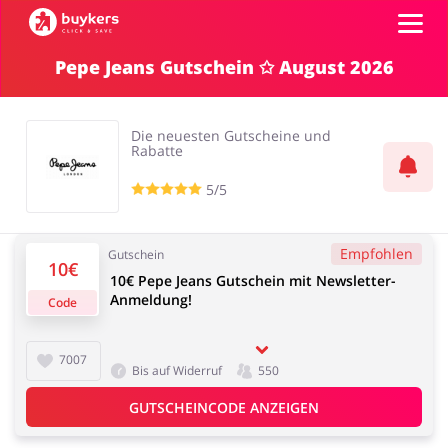
Pepe Jeans Gutschein ✩ August 2026
Kategorien
Die neuesten Gutscheine und
Top100
Rabatte
5/5
Shops
Mode & Accessoires
Home & Garden
Empfohlen
Gutschein
Einloggen
10€
10€ Pepe Jeans Gutschein mit Newsletter-
Anmeldung!
Code
Registrieren
Essen & Trinken
Beauty & Gesundheit
7007
Bis auf Widerruf
550
GUTSCHEINCODE ANZEIGEN