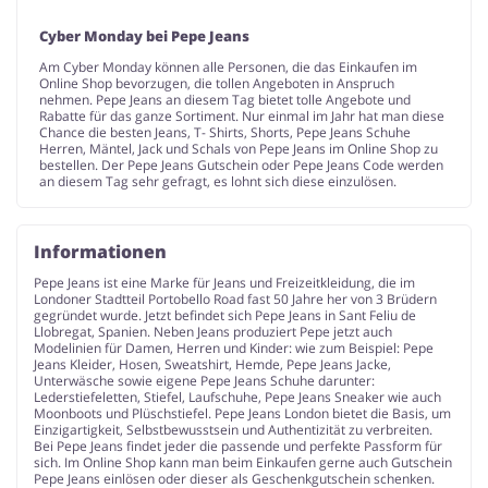
Cyber Monday bei Pepe Jeans
Am Cyber Monday können alle Personen, die das Einkaufen im
Online Shop bevorzugen, die tollen Angeboten in Anspruch
nehmen. Pepe Jeans an diesem Tag bietet tolle Angebote und
Rabatte für das ganze Sortiment. Nur einmal im Jahr hat man diese
Chance die besten Jeans, T- Shirts, Shorts, Pepe Jeans Schuhe
Herren, Mäntel, Jack und Schals von Pepe Jeans im Online Shop zu
bestellen. Der Pepe Jeans Gutschein oder Pepe Jeans Code werden
an diesem Tag sehr gefragt, es lohnt sich diese einzulösen.
Informationen
Pepe Jeans ist eine Marke für Jeans und Freizeitkleidung, die im
Londoner Stadtteil Portobello Road fast 50 Jahre her von 3 Brüdern
gegründet wurde. Jetzt befindet sich Pepe Jeans in Sant Feliu de
Llobregat, Spanien. Neben Jeans produziert Pepe jetzt auch
Modelinien für Damen, Herren und Kinder: wie zum Beispiel: Pepe
Jeans Kleider, Hosen, Sweatshirt, Hemde, Pepe Jeans Jacke,
Unterwäsche sowie eigene Pepe Jeans Schuhe darunter:
Lederstiefeletten, Stiefel, Laufschuhe, Pepe Jeans Sneaker wie auch
Moonboots und Plüschstiefel. Pepe Jeans London bietet die Basis, um
Einzigartigkeit, Selbstbewusstsein und Authentizität zu verbreiten.
Bei Pepe Jeans findet jeder die passende und perfekte Passform für
sich. Im Online Shop kann man beim Einkaufen gerne auch Gutschein
Pepe Jeans einlösen oder dieser als Geschenkgutschein schenken.