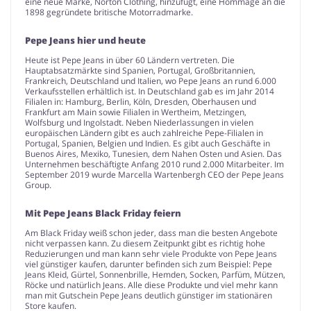
eine neue Marke, Norton Clothing, hinzufügt, eine Hommage an die
1898 gegründete britische Motorradmarke.
Pepe Jeans hier und heute
Heute ist Pepe Jeans in über 60 Ländern vertreten. Die
Hauptabsatzmärkte sind Spanien, Portugal, Großbritannien,
Frankreich, Deutschland und Italien, wo Pepe Jeans an rund 6.000
Verkaufsstellen erhältlich ist. In Deutschland gab es im Jahr 2014
Filialen in: Hamburg, Berlin, Köln, Dresden, Oberhausen und
Frankfurt am Main sowie Filialen in Wertheim, Metzingen,
Wolfsburg und Ingolstadt. Neben Niederlassungen in vielen
europäischen Ländern gibt es auch zahlreiche Pepe-Filialen in
Portugal, Spanien, Belgien und Indien. Es gibt auch Geschäfte in
Buenos Aires, Mexiko, Tunesien, dem Nahen Osten und Asien. Das
Unternehmen beschäftigte Anfang 2010 rund 2.000 Mitarbeiter. Im
September 2019 wurde Marcella Wartenbergh CEO der Pepe Jeans
Group.
Mit Pepe Jeans Black Friday feiern
Am Black Friday weiß schon jeder, dass man die besten Angebote
nicht verpassen kann. Zu diesem Zeitpunkt gibt es richtig hohe
Reduzierungen und man kann sehr viele Produkte von Pepe Jeans
viel günstiger kaufen, darunter befinden sich zum Beispiel: Pepe
Jeans Kleid, Gürtel, Sonnenbrille, Hemden, Socken, Parfüm, Mützen,
Röcke und natürlich Jeans. Alle diese Produkte und viel mehr kann
man mit Gutschein Pepe Jeans deutlich günstiger im stationären
Store kaufen.