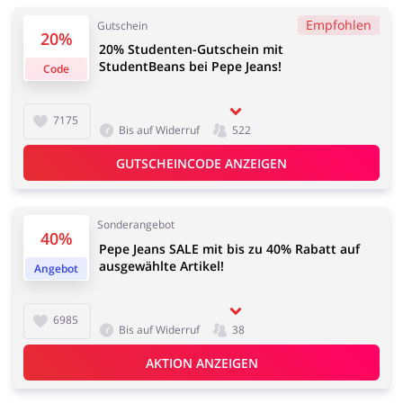
Empfohlen
Gutschein
20%
20% Studenten-Gutschein mit
Kfz
Bürobedarf &
StudentBeans bei Pepe Jeans!
Code
Schreibwaren
7175
Bis auf Widerruf
522
GUTSCHEINCODE ANZEIGEN
Sport & Hobby
Schmuck & Uhren
Sonderangebot
40%
Pepe Jeans SALE mit bis zu 40% Rabatt auf
ausgewählte Artikel!
Angebot
Blumen & Geschenke
Reisen
6985
Bis auf Widerruf
38
AKTION ANZEIGEN