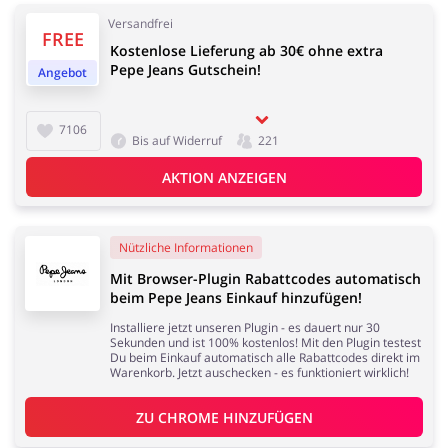
Versandfrei
FREE
Elektronik
Tierbedarf
Kostenlose Lieferung ab 30€ ohne extra
Pepe Jeans Gutschein!
Angebot
7106
Bis auf Widerruf
221
AKTION ANZEIGEN
Dienstleistungen,
Kinderartikel & Spielzeug
Finanzen &
Mobilfunknetze
Nützliche Informationen
Mit Browser-Plugin Rabattcodes automatisch
beim Pepe Jeans Einkauf hinzufügen!
Installiere jetzt unseren Plugin - es dauert nur 30
Bücher, Medien, Software
Erotik
Sekunden und ist 100% kostenlos! Mit den Plugin testest
Du beim Einkauf automatisch alle Rabattcodes direkt im
& Games
Warenkorb. Jetzt auschecken - es funktioniert wirklich!
ZU 
CHROME
 HINZUFÜGEN