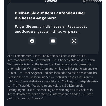
US
Canada
Netherlands
Bleiben Sie auf dem Laufenden über
die besten Angebote!
Folgen Sie uns, um die neuesten Rabattcodes
und Sonderangebote nicht zu verpassen.
Alle Firmennamen, Logos und Markenzeichen wurden nur zu
Informationszwecken verwendet. Die Urheberrechte an den in den
Werbematerialien enthaltenen Grafiken liegen bei den jeweiligen
Unternehmen. Wir analysieren anonymisierte Informationen unserer
Nutzer, um unser Angebot und den Inhalt der Website besser an Ihre
Bedürfnisse anzupassen und Sie vor betrügerischen Akteuren zu
schützen. Diese Website verwendet auch Cookies, um beispielsweise
den Traffic auf der Website zu analysieren. Sie können die
Bedingungen für die Speicherung oder den Zugriff auf Cookies in
Ihrem Browser festlegen. Weitere Informationen finden Sie unter
„Informationen zu Cookies”.