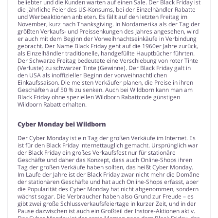
beliebter und die Kunden warten auf einen Sale. Der Black Friday ist
die jährliche Feier des US-Konsums, bei der Einzelhändler Rabatte
und Werbeaktionen anbieten. Es fällt auf den letzten Freitag im
November, kurz nach Thanksgiving. In Nordamerika als der Tag der
größten Verkaufs- und Preissenkungen des Jahres angesehen, wird
er auch mit dem Beginn der Vorweihnachtseinkäufe in Verbindung
gebracht. Der Name Black Friday geht auf die 1960er Jahre zurück,
als Einzelhändler traditionelle, handgefüllte Hauptbücher führten.
Der Schwarze Freitag bedeutete eine Verschiebung von roter Tinte
(Verluste) zu schwarzer Tinte (Gewinne). Der Black Friday galt in
den USA als inoffizieller Beginn der vorweihnachtlichen
Einkaufssaison. Die meisten Verkäufer planen, die Preise in ihren
Geschäften auf 50 % zu senken. Auch bei Wildborn kann man am
Black Friday ohne speziellen Wildborn Rabattcode günstigen
Wildborn Rabatt erhalten.
Cyber Monday bei Wildborn
Der Cyber Monday ist ein Tag der großen Verkäufe im Internet. Es
ist für den Black Friday internettauglich gemacht. Ursprünglich war
der Black Friday ein großes Verkaufsfest nur für stationäre
Geschäfte und daher das Konzept, dass auch Online-Shops ihren
Tag der großen Verkäufe haben sollten, das heißt Cyber Monday.
Im Laufe der Jahre ist der Black Friday zwar nicht mehr die Domäne
der stationären Geschäfte und hat auch Online-Shops erfasst, aber
die Popularität des Cyber Monday hat nicht abgenommen, sondern
wächst sogar. Die Verbraucher haben also Grund zur Freude – es
gibt zwei große Schlussverkaufsfeiertage in kurzer Zeit, und in der
Pause dazwischen ist auch ein Großteil der Instore-Aktionen aktiv.