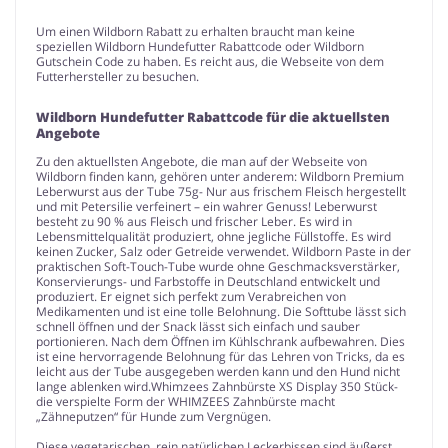
Um einen Wildborn Rabatt zu erhalten braucht man keine
speziellen Wildborn Hundefutter Rabattcode oder Wildborn
Gutschein Code zu haben. Es reicht aus, die Webseite von dem
Futterhersteller zu besuchen.
Wildborn Hundefutter Rabattcode für die aktuellsten
Angebote
Zu den aktuellsten Angebote, die man auf der Webseite von
Wildborn finden kann, gehören unter anderem: Wildborn Premium
Leberwurst aus der Tube 75g- Nur aus frischem Fleisch hergestellt
und mit Petersilie verfeinert – ein wahrer Genuss! Leberwurst
besteht zu 90 % aus Fleisch und frischer Leber. Es wird in
Lebensmittelqualität produziert, ohne jegliche Füllstoffe. Es wird
keinen Zucker, Salz oder Getreide verwendet. Wildborn Paste in der
praktischen Soft-Touch-Tube wurde ohne Geschmacksverstärker,
Konservierungs- und Farbstoffe in Deutschland entwickelt und
produziert. Er eignet sich perfekt zum Verabreichen von
Medikamenten und ist eine tolle Belohnung. Die Softtube lässt sich
schnell öffnen und der Snack lässt sich einfach und sauber
portionieren. Nach dem Öffnen im Kühlschrank aufbewahren. Dies
ist eine hervorragende Belohnung für das Lehren von Tricks, da es
leicht aus der Tube ausgegeben werden kann und den Hund nicht
lange ablenken wird.Whimzees Zahnbürste XS Display 350 Stück-
die verspielte Form der WHIMZEES Zahnbürste macht
„Zähneputzen“ für Hunde zum Vergnügen.
Diese vegetarischen, rein natürlichen Leckerbissen sind äußerst