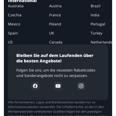
International
Australia
Austria
Brazil
Czechia
France
India
Mexico
Poland
Portugal
Spain
UK
Turkey
US
Canada
Netherlands
Bleiben Sie auf dem Laufenden über
die besten Angebote!
Folgen Sie uns, um die neuesten Rabattcodes
und Sonderangebote nicht zu verpassen.
Alle Firmennamen, Logos und Markenzeichen wurden nur zu
Informationszwecken verwendet. Die Urheberrechte an den in den
Werbematerialien enthaltenen Grafiken liegen bei den jeweiligen