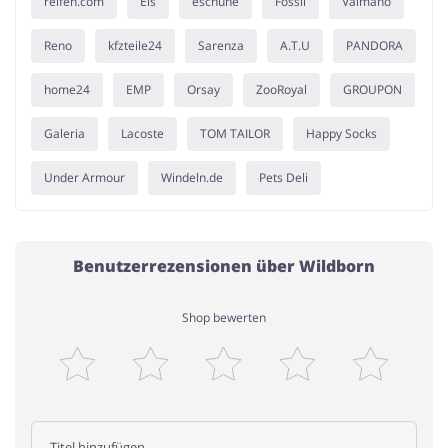
reifen.com
Eis
eschuhe
Fossil
Valmano
Reno
kfzteile24
Sarenza
A.T.U
PANDORA
home24
EMP
Orsay
ZooRoyal
GROUPON
Galeria
Lacoste
TOM TAILOR
Happy Socks
Under Armour
Windeln.de
Pets Deli
Benutzerrezensionen über Wildborn
Shop bewerten