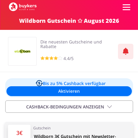
Wildborn Gutschein ✩ August 2026
Kategorien
Die neuesten Gutscheine und
Top100
Rabatte
4.4/5
Shops
Mode & Accessoires
Home & Garden
Einloggen
Bis zu 5%
Cashback verfügbar
Aktivieren
Registrieren
CASHBACK-BEDINGUNGEN ANZEIGEN
Essen & Trinken
Beauty & Gesundheit
Wichtige Informationen:
Gutschein
Cashback wird Ihrem Konto innerhalb des Zeitraums
3€
Wildborn 3€ Gutschein mit Newsletter-
von 2 Stunden bis 4 Tage angezeigt