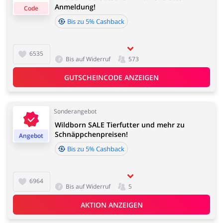
Anmeldung!
Code
Bis zu 5% Cashback
Kfz
Bürobedarf &
Cashback-Annahmezeit:
Schreibwaren
Durchschnittliche Cashback-Annahmezeit bei Wildborn
beträgt 60 bis 90 Tage.
6535
Bis auf Widerruf
573
GUTSCHEINCODE ANZEIGEN
Sport & Hobby
Schmuck & Uhren
Sonderangebot
Wildborn SALE Tierfutter und mehr zu
Schnäppchenpreisen!
Angebot
Bis zu 5% Cashback
Blumen & Geschenke
Reisen
6964
Bis auf Widerruf
5
AKTION ANZEIGEN