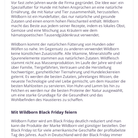
Vor fast zehn Jahren wurde die Firma gegründet. Die Idee war: ein
Spezialfutter für Hunde mit hohen Ansprüchen an eine natürliche
Ernährung, die mit Natur und Tier zusammenhält, herzustellen.
Wildborn ist ein Hundefutter, das nur natürliche und gesunde
Zutaten und einen enorm hohen Fleischanteil enthält. Wildborn
macht das Beste aus jedem seiner Rezepte, indem es lokales Obst,
Gemüse und eine Mischung aus Kräutern wie dem
hämatopoetischen Tausendgüldenkraut verwendet.
Wildborn kommt der natürlichen Fütterung von Hunden oder
Wölfen so nahe. Im Gegensatz zu anderen verwendet Wildborn
keine künstlichen Zusatzstoffe. Alle Vitamine, Mineralstoffe und
Spurenelemente stammen aus natürlichen Zutaten. Wildfleisch
stammt nicht aus Massenproduktion. Im Laufe der Jahre wird viel
über Familie, Tiergefährten, Vertrauen und die Herstellung
hochwertiger, ganzheitlicher Tiernahrung und Hundeleckereien
gelernt. Es werden die besten Zutaten, jahrelanges Wissen, die
neueste Technologie und viel Liebe gemischt, um dem Haustier die
besten Mahlzeiten zu servieren. Von Huhn und Lamm bis hin zu
Felchen es werden nur die besten Proteine der Natur ausgewählt,
um eine starke Grundlage für die Gesundheit und das
Wohlbefinden des Haustieres zu schaffen.
Mit Wildborn Black Friday feiern
Wildborn Futter wird am Black Friday deutlich reduziert und man
kann die Produkte der Marke Wildborn viel günstiger bestellen. Der
Black Friday ist für viele amerikanische Geschäfte der profitabelste
Tag des Jahres. Auch in Deutschland wird der Black Friday immer