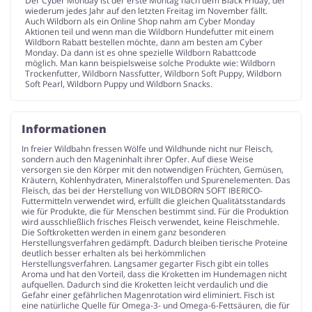
Der Cyber Monday ist der erste Montag nach dem Black Friday, der
wiederum jedes Jahr auf den letzten Freitag im November fällt.
Auch Wildborn als ein Online Shop nahm am Cyber Monday
Aktionen teil und wenn man die Wildborn Hundefutter mit einem
Wildborn Rabatt bestellen möchte, dann am besten am Cyber
Monday. Da dann ist es ohne spezielle Wildborn Rabattcode
möglich. Man kann beispielsweise solche Produkte wie: Wildborn
Trockenfutter, Wildborn Nassfutter, Wildborn Soft Puppy, Wildborn
Soft Pearl, Wildborn Puppy und Wildborn Snacks.
Informationen
In freier Wildbahn fressen Wölfe und Wildhunde nicht nur Fleisch,
sondern auch den Mageninhalt ihrer Opfer. Auf diese Weise
versorgen sie den Körper mit den notwendigen Früchten, Gemüsen,
Kräutern, Kohlenhydraten, Mineralstoffen und Spurenelementen. Das
Fleisch, das bei der Herstellung von WILDBORN SOFT IBERICO-
Futtermitteln verwendet wird, erfüllt die gleichen Qualitätsstandards
wie für Produkte, die für Menschen bestimmt sind. Für die Produktion
wird ausschließlich frisches Fleisch verwendet, keine Fleischmehle.
Die Softkroketten werden in einem ganz besonderen
Herstellungsverfahren gedämpft. Dadurch bleiben tierische Proteine
deutlich besser erhalten als bei herkömmlichen
Herstellungsverfahren. Langsamer gegarter Fisch gibt ein tolles
Aroma und hat den Vorteil, dass die Kroketten im Hundemagen nicht
aufquellen. Dadurch sind die Kroketten leicht verdaulich und die
Gefahr einer gefährlichen Magenrotation wird eliminiert. Fisch ist
eine natürliche Quelle für Omega-3- und Omega-6-Fettsäuren, die für