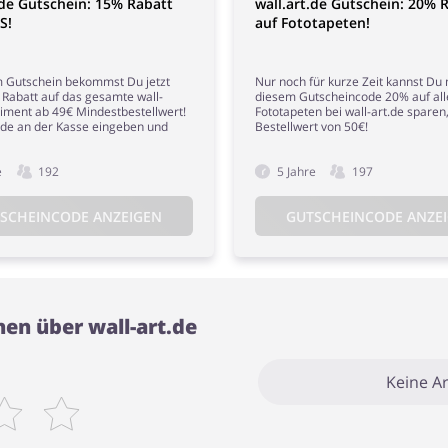
.de Gutschein: 15% Rabatt
wall.art.de Gutschein: 20% 
S!
auf Fototapeten!
m Gutschein bekommst Du jetzt
Nur noch für kurze Zeit kannst Du 
Rabatt auf das gesamte wall-
diesem Gutscheincode 20% auf all
timent ab 49€ Mindestbestellwert!
Fototapeten bei wall-art.de sparen
ode an der Kasse eingeben und
Bestellwert von 50€!
e
192
5 Jahre
197
SCHEINCODE ANZEIGEN
GUTSCHEINCODE ANZE
en über wall-art.de
Keine Ar