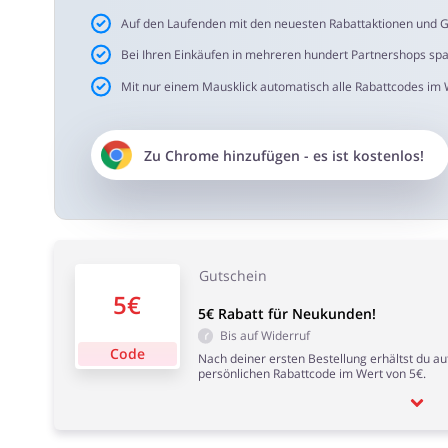
Auf den Laufenden mit den neuesten Rabattaktionen und G
Bei Ihren Einkäufen in mehreren hundert Partnershops sp
Mit nur einem Mausklick automatisch alle Rabattcodes im
Zu
Chrome
hinzufügen - es ist kostenlos!
Gutschein
5€
5€ Rabatt für Neukunden!
Bis auf Widerruf
Code
Nach deiner ersten Bestellung erhältst du a
persönlichen Rabattcode im Wert von 5€.