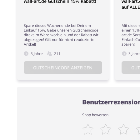
wall-art.de Gutschein 15% Rabatt!
wall-art
auf ALLE
Spare dieses Wochenende bei Deinem
Mit diese
Einkauf 15%. Gebe unseren Gutscheincode
einen 15% 
direkt im Warenkorb ein und der Rabatt wir
art.de Sor
abgezogen! Gilt nur für nicht reuduzierte
Einfach C
Aritkel!
sparen!
5 Jahre
211
3 Jahr
GUTSCHEINCODE ANZEIGEN
GUT
Benutzerrezension
Shop bewerten