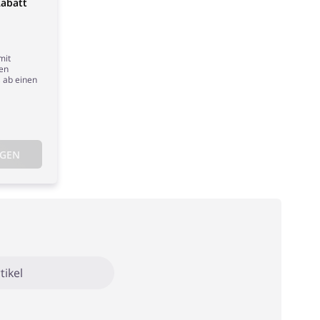
Rabatt
mit
en
, ab einen
IGEN
tikel