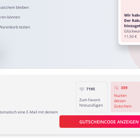
utschein bleiben
Wir habe
aren können
Der Rab
hinzuge
 Warenkorb testen
Glückwun
11,50 €
359
7195
Nuzten
Zum Favorit
diesen
hinzuzufügen
Gutschein
utomatisch eine E-Mail mit deinem
GUTSCHEINCODE ANZEIGEN