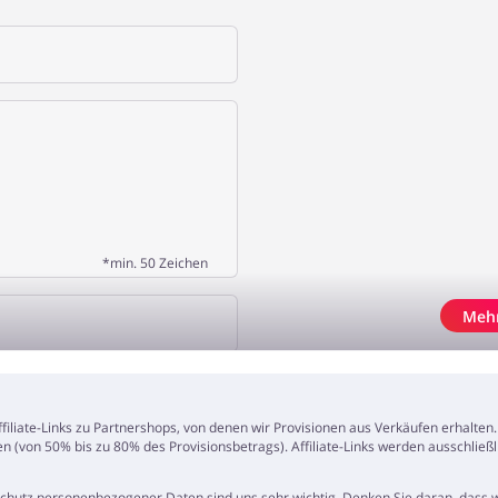
*min. 50 Zeichen
Meh
N HINZUFÜGEN
Affiliate-Links zu Partnershops, von denen wir Provisionen aus Verkäufen erhalte
en (von 50% bis zu 80% des Provisionsbetrags). Affiliate-Links werden ausschlie
Schutz personenbezogener Daten sind uns sehr wichtig. Denken Sie daran, dass wi