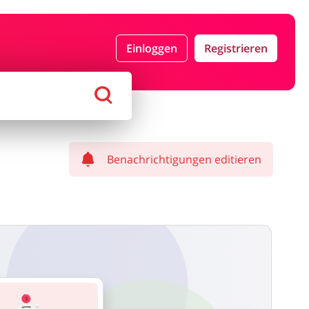
n & Geschenke
Reisen
Einloggen
Registrieren
tikel & Spielzeug
Bücher, Medien, Software &
Games
Benachrichtigungen editieren