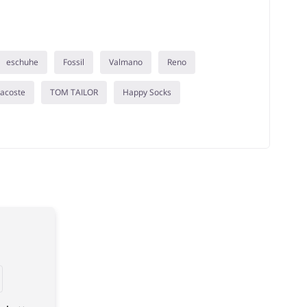
eschuhe
Fossil
Valmano
Reno
acoste
TOM TAILOR
Happy Socks