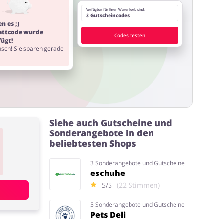
Verfügbar für Ihren Warenkorb sind:
3 Gutscheincodes
n es ;)
attcode wurde
Codes testen
fügt!
sch! Sie sparen gerade
Siehe auch Gutscheine und
Sonderangebote in den
beliebtesten Shops
3 Sonderangebote und Gutscheine
eschuhe
5/5
(22 Stimmen)
5 Sonderangebote und Gutscheine
Pets Deli