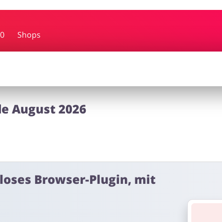
bby
Schmuck & Uhren
Blume
0
Shops
rf
Dienstleistungen, Finanzen &
Kinderar
Mobilfunknetze
de August 2026
nloses Browser-Plugin, mit