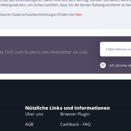
arketingzwecken, um sicherzustellen, dass Sie die besten Rabattgutscheine so
 unseren Datenschutzbestimmungen finden Sie
hier
.
de Dich zum buykers.com Newsletter an und
Ich stimme 
Nützliche Links und Informationen
Über uns
Browser Plugin
AGB
Cashback - FAQ