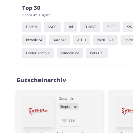
Top 30
Shops im August
Boden
ASOS
Lidl
CHRIST
POCO
SW
kfzteile24
Sarenza
A.T.U
PANDORA
hom
Under Armour
Windeln.de
Pets Deli
Gutscheinarchiv
Gutschein
Empfohlen
655