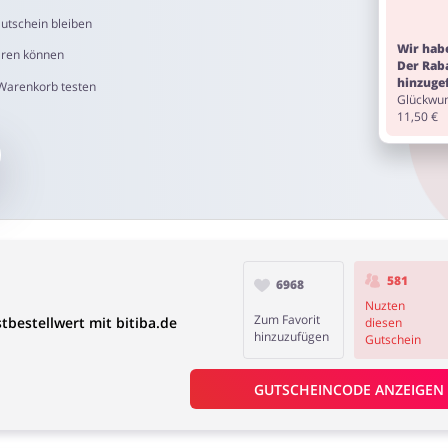
utschein bleiben
Wir habe
aren können
Der Rab
hinzuge
 Warenkorb testen
Glückwun
11,50 €
581
6968
Nuzten
Zum Favorit
bestellwert mit bitiba.de
diesen
hinzuzufügen
Gutschein
GUTSCHEINCODE ANZEIGEN