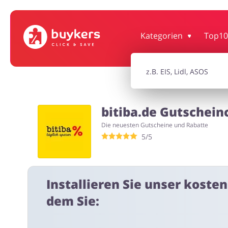
Bürobedarf & Schreibwaren
Sport & Ho
Kategorien
Top10
Elektronik
Tierbeda
bitiba.de Gutschein
Die neuesten Gutscheine und Rabatte
5/5
Erotik
Installieren Sie unser koste
dem Sie: