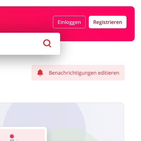
n & Geschenke
Reisen
Einloggen
Registrieren
tikel & Spielzeug
Bücher, Medien, Software &
Games
Benachrichtigungen editieren