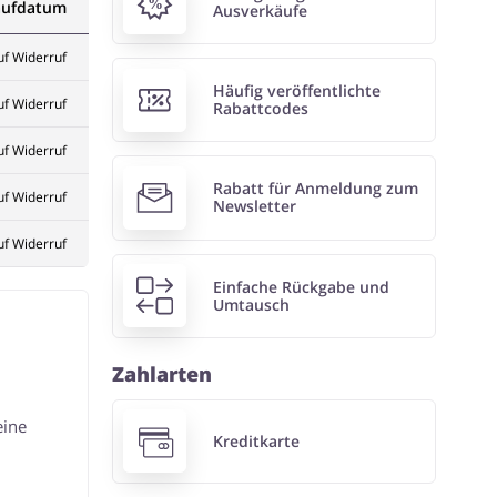
aufdatum
Ausverkäufe
uf Widerruf
Häufig veröffentlichte
uf Widerruf
Rabattcodes
uf Widerruf
Rabatt für Anmeldung zum
uf Widerruf
Newsletter
uf Widerruf
Einfache Rückgabe und
Umtausch
Zahlarten
eine
Kreditkarte