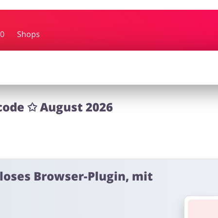
bby
Schmuck & Uhren
Blume
0
Shops
rf
Dienstleistungen, Finanzen &
Kinderar
Mobilfunknetze
code ✩ August 2026
nloses Browser-Plugin, mit