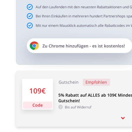
Auf den Laufenden mit den neuesten Rabattaktionen und G
Bei Ihren Einkäufen in mehreren hundert Partnershops sp
Mit nur einem Mausklick automatisch alle Rabattcodes im
Zu
Chrome
hinzufügen - es ist kostenlos!
Gutschein
Empfohlen
109€
5% Rabatt auf ALLES ab 109€ Mindest
Gutschein!
Code
Bis auf Widerruf