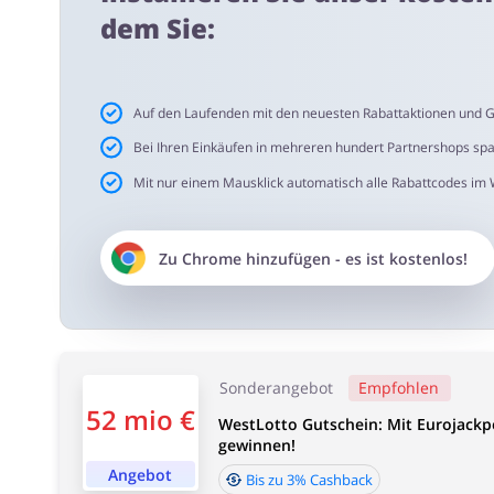
0,07€ für Rubbellos & KENO-Spielschein
dem Sie:
Wichtige Informationen:
Cashback wird Ihrem Konto innerhalb des Zeitraums vo
Auf den Laufenden mit den neuesten Rabattaktionen und G
Bei Ihren Einkäufen in mehreren hundert Partnershops sp
Cashback-Annahmezeit:
Mit nur einem Mausklick automatisch alle Rabattcodes im
Durchschnittliche Cashback-Annahmezeit bei WestLotto 
Zu
Chrome
hinzufügen - es ist kostenlos!
Sonderangebot
Empfohlen
52 mio €
WestLotto Gutschein: Mit Eurojackpo
gewinnen!
Angebot
Bis zu 3% Cashback