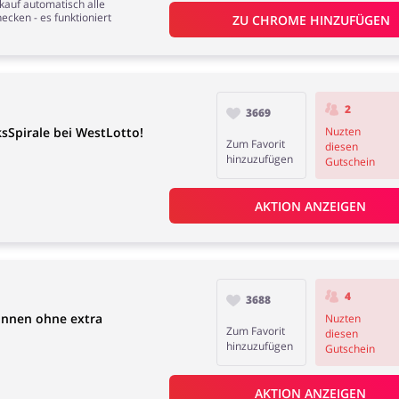
nkauf automatisch alle
ecken - es funktioniert
ZU 
CHROME
 HINZUFÜGEN
2
3669
ksSpirale bei WestLotto!
Nuzten
Zum Favorit
diesen
hinzuzufügen
Gutschein
AKTION ANZEIGEN
4
3688
innen ohne extra
Nuzten
Zum Favorit
diesen
hinzuzufügen
Gutschein
AKTION ANZEIGEN