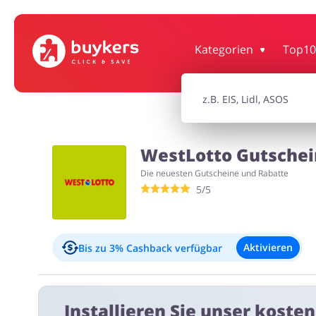
Bürobedarf & Schreibwaren
Sport & Ho
Kategorien
Top10
Elektronik
Tierbeda
WestLotto Gutschei
Die neuesten Gutscheine und Rabatte
5/5
Erotik
Aktivieren
Bis zu 3%
Cashback verfügbar
Ausschlüsse:
Installieren Sie unser koste
3% pro Sale