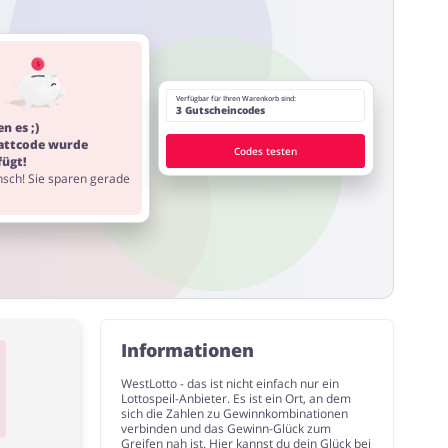
Verfügbar für Ihren Warenkorb sind:
3 Gutscheincodes
n es ;)
attcode wurde
Codes testen
fügt!
sch! Sie sparen gerade
Informationen
WestLotto - das ist nicht einfach nur ein
Lottospeil-Anbieter. Es ist ein Ort, an dem
sich die Zahlen zu Gewinnkombinationen
verbinden und das Gewinn-Glück zum
Greifen nah ist. Hier kannst du dein Glück bei