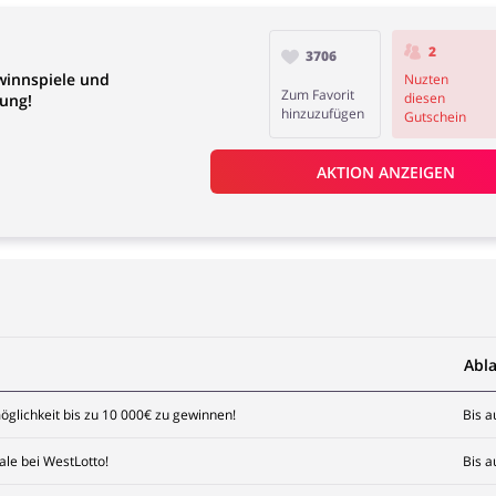
2
3706
winnspiele und
Nuzten
Zum Favorit
diesen
ung!
hinzuzufügen
Gutschein
AKTION ANZEIGEN
Abl
glichkeit bis zu 10 000€ zu gewinnen!
Bis a
ale bei WestLotto!
Bis a