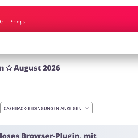
bby
Schmuck & Uhren
Blume
0
Shops
rf
Dienstleistungen, Finanzen &
Kinderar
Mobilfunknetze
n ✩ August 2026
CASHBACK-BEDINGUNGEN ANZEIGEN
nloses Browser-Plugin, mit