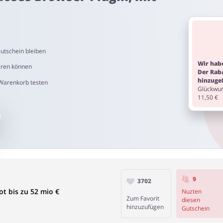
n 2 Stunden bis 4 Tage angezeigt
utschein bleiben
Wir habe
aren können
Der Rab
hinzuge
 Warenkorb testen
Glückwun
beträgt 60 bis 90 Tage.
11,50 €
9
3702
t bis zu 52 mio €
Nuzten
Zum Favorit
diesen
hinzuzufügen
Gutschein