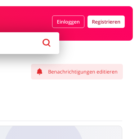
n & Geschenke
Reisen
Einloggen
Registrieren
tikel & Spielzeug
Bücher, Medien, Software &
Games
Benachrichtigungen editieren