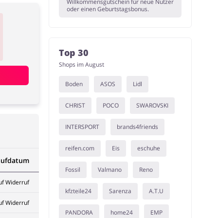
Willkommensgutschein für neue Nutzer
oder einen Geburtstagsbonus.
Top 30
Shops im August
Boden
ASOS
Lidl
CHRIST
POCO
SWAROVSKI
INTERSPORT
brands4friends
reifen.com
Eis
eschuhe
aufdatum
Fossil
Valmano
Reno
uf Widerruf
kfzteile24
Sarenza
A.T.U
uf Widerruf
PANDORA
home24
EMP