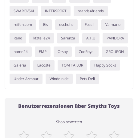
SWAROVSKI
INTERSPORT
brands4friends
reifen.com
Eis
eschuhe
Fossil
Valmano
Reno
kfzteile24
Sarenza
A.T.U
PANDORA
home24
EMP
Orsay
ZooRoyal
GROUPON
Galeria
Lacoste
TOM TAILOR
Happy Socks
Under Armour
Windeln.de
Pets Deli
Benutzerrezensionen über Smyths Toys
Shop bewerten