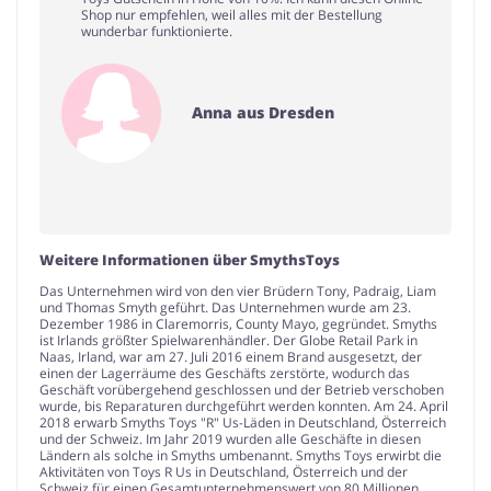
Shop nur empfehlen, weil alles mit der Bestellung
wunderbar funktionierte.
Anna aus Dresden
Weitere Informationen über SmythsToys
Das Unternehmen wird von den vier Brüdern Tony, Padraig, Liam
und Thomas Smyth geführt. Das Unternehmen wurde am 23.
Dezember 1986 in Claremorris, County Mayo, gegründet. Smyths
ist Irlands größter Spielwarenhändler. Der Globe Retail Park in
Naas, Irland, war am 27. Juli 2016 einem Brand ausgesetzt, der
einen der Lagerräume des Geschäfts zerstörte, wodurch das
Geschäft vorübergehend geschlossen und der Betrieb verschoben
wurde, bis Reparaturen durchgeführt werden konnten. Am 24. April
2018 erwarb Smyths Toys "R" Us-Läden in Deutschland, Österreich
und der Schweiz. Im Jahr 2019 wurden alle Geschäfte in diesen
Ländern als solche in Smyths umbenannt. Smyths Toys erwirbt die
Aktivitäten von Toys R Us in Deutschland, Österreich und der
Schweiz für einen Gesamtunternehmenswert von 80 Millionen