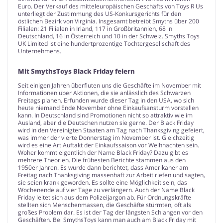
Euro. Der Verkauf des mitteleuropäischen Geschäfts von Toys R Us
unterliegt der Zustimmung des US-Konkursgerichts für den
östlichen Bezirk von Virginia. Insgesamt betreibt Smyths über 200
Filialen: 21 Filialen in Irland, 117 in Großbritannien, 68 in
Deutschland, 16 in Österreich und 10 in der Schweiz. Smyths Toys
UK Limited ist eine hundertprozentige Tochtergesellschaft des
Unternehmens.
Mit SmythsToys Black Friday feiern
Seit einigen Jahren überfluten uns die Geschäfte im November mit
Informationen über Aktionen, die sie anlässlich des Schwarzen
Freitags planen. Erfunden wurde dieser Tag in den USA, wo sich
heute niemand Ende November ohne Einkaufsansturm vorstellen
kann. In Deutschland sind Promotionen nicht so attraktiv wie im
Ausland, aber die Deutschen nutzen sie gerne. Der Black Friday
wird in den Vereinigten Staaten am Tag nach Thanksgiving gefeiert,
was immer der vierte Donnerstag im November ist. Gleichzeitig
wird es eine Art Auftakt der Einkaufssaison vor Weihnachten sein.
Woher kommt eigentlich der Name Black Friday? Dazu gibt es
mehrere Theorien. Die frühesten Berichte stammen aus den
1950er Jahren. Es wurde dann berichtet, dass Amerikaner am
Freitag nach Thanksgiving massenhaft zur Arbeit riefen und sagten,
sie seien krank geworden. Es sollte eine Möglichkeit sein, das
Wochenende auf vier Tage zu verlängern. Auch der Name Black
Friday leitet sich aus dem Polizeijargon ab. Für Ordnungskräfte
stellten sich Menschenmassen, die Geschäfte stürmten, oft als
großes Problem dar. Es ist der Tag der längsten Schlangen vor den
Geschäften. Bei SmythsToys kann man auch am Black Friday mit