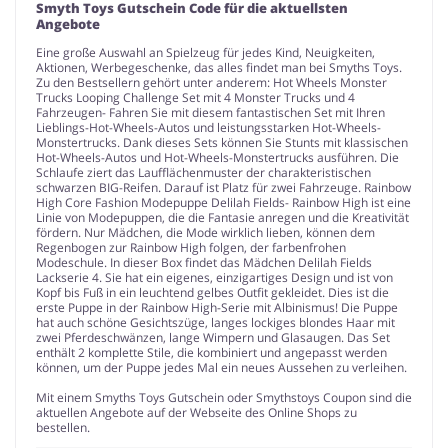
Smyth Toys Gutschein Code für die aktuellsten
Angebote
Eine große Auswahl an Spielzeug für jedes Kind, Neuigkeiten,
Aktionen, Werbegeschenke, das alles findet man bei Smyths Toys.
Zu den Bestsellern gehört unter anderem: Hot Wheels Monster
Trucks Looping Challenge Set mit 4 Monster Trucks und 4
Fahrzeugen- Fahren Sie mit diesem fantastischen Set mit Ihren
Lieblings-Hot-Wheels-Autos und leistungsstarken Hot-Wheels-
Monstertrucks. Dank dieses Sets können Sie Stunts mit klassischen
Hot-Wheels-Autos und Hot-Wheels-Monstertrucks ausführen. Die
Schlaufe ziert das Laufflächenmuster der charakteristischen
schwarzen BIG-Reifen. Darauf ist Platz für zwei Fahrzeuge. Rainbow
High Core Fashion Modepuppe Delilah Fields- Rainbow High ist eine
Linie von Modepuppen, die die Fantasie anregen und die Kreativität
fördern. Nur Mädchen, die Mode wirklich lieben, können dem
Regenbogen zur Rainbow High folgen, der farbenfrohen
Modeschule. In dieser Box findet das Mädchen Delilah Fields
Lackserie 4. Sie hat ein eigenes, einzigartiges Design und ist von
Kopf bis Fuß in ein leuchtend gelbes Outfit gekleidet. Dies ist die
erste Puppe in der Rainbow High-Serie mit Albinismus! Die Puppe
hat auch schöne Gesichtszüge, langes lockiges blondes Haar mit
zwei Pferdeschwänzen, lange Wimpern und Glasaugen. Das Set
enthält 2 komplette Stile, die kombiniert und angepasst werden
können, um der Puppe jedes Mal ein neues Aussehen zu verleihen.
Mit einem Smyths Toys Gutschein oder Smythstoys Coupon sind die
aktuellen Angebote auf der Webseite des Online Shops zu
bestellen.