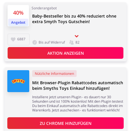
Sonderangebot
40%
Elektronik
Tierbedarf
Baby-Bestseller bis zu 40% reduziert ohne
extra Smyth Toys Gutschein!
Angebot
6887
Bis auf Widerruf
82
AKTION ANZEIGEN
Dienstleistungen,
Kinderartikel & Spielzeug
Finanzen &
Mobilfunknetze
Nützliche Informationen
Mit Browser-Plugin Rabattcodes automatisch
beim Smyths Toys Einkauf hinzufügen!
Installiere jetzt unseren Plugin - es dauert nur 30
Bücher, Medien, Software
Erotik
Sekunden und ist 100% kostenlos! Mit den Plugin testest
& Games
Du beim Einkauf automatisch alle Rabattcodes direkt im
Warenkorb. Jetzt auschecken - es funktioniert wirklich!
ZU 
CHROME
 HINZUFÜGEN