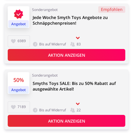
Empfohlen
Sonderangebot
Kfz
Bürobedarf &
Jede Woche Smyth Toys Angebote zu
Schnäppchenpreisen!
Schreibwaren
Angebot
6989
Bis auf Widerruf
83
AKTION ANZEIGEN
Sport & Hobby
Schmuck & Uhren
Sonderangebot
50%
Smyths Toys SALE: Bis zu 50% Rabatt auf
ausgewählte Artikel!
Angebot
Blumen & Geschenke
Reisen
7189
Bis auf Widerruf
22
AKTION ANZEIGEN