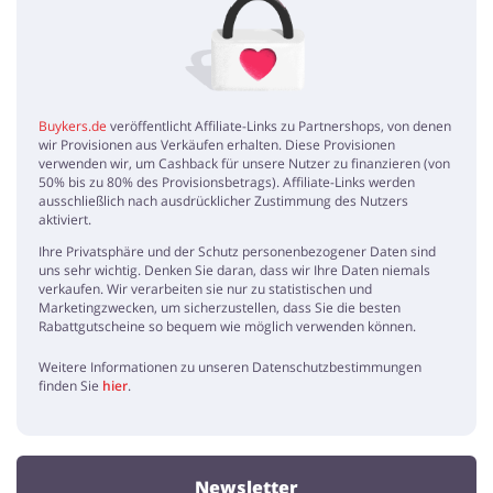
Irene
5 / 5
29.10.2019
Mit den Smyths Toys Gutscheinen kann man super sparen,
besonders praktisch für den Einkauf von Weihnachtsgeschenken
Super Ersparnisse!
Buykers.de
veröffentlicht Affiliate-Links zu Partnershops, von denen
wir Provisionen aus Verkäufen erhalten. Diese Provisionen
Eva
5 / 5
10.09.2019
verwenden wir, um Cashback für unsere Nutzer zu finanzieren (von
50% bis zu 80% des Provisionsbetrags). Affiliate-Links werden
Man kann an einem Ort nicht nur Spielsachen kaufen, sondern auch
ausschließlich nach ausdrücklicher Zustimmung des Nutzers
Kindersitze und Möbel für die allerkleinsten und das zu günstigen
aktiviert.
Preisen, super
Ihre Privatsphäre und der Schutz personenbezogener Daten sind
uns sehr wichtig. Denken Sie daran, dass wir Ihre Daten niemals
verkaufen. Wir verarbeiten sie nur zu statistischen und
Marketingzwecken, um sicherzustellen, dass Sie die besten
Rabattgutscheine so bequem wie möglich verwenden können.
Weitere Informationen zu unseren Datenschutzbestimmungen
finden Sie
hier
.
Newsletter