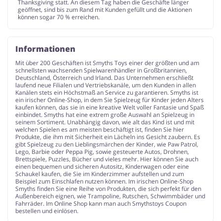
Thanksgiving statt. An diesem Tag haben die Geschäfte länger
geöffnet, sind bis zum Rand mit Kunden gefüllt und die Aktionen
können sogar 70 % erreichen.
Informationen
Mit über 200 Geschäften ist Smyths Toys einer der größten und am
schnellsten wachsenden Spielwarenhändler in Großbritannien,
Deutschland, Österreich und Irland. Das Unternehmen erschließt
laufend neue Filialen und Vertriebskanäle, um den Kunden in allen
Kanälen stets ein Höchstmaß an Service zu garantieren. Smyths ist
ein irischer Online-Shop, in dem Sie Spielzeug für Kinder jeden Alters
kaufen können, das sie in eine kreative Welt voller Fantasie und Spaß
einbindet. Smyths hat eine extrem große Auswahl an Spielzeug in
seinem Sortiment. Unabhängig davon, wie alt das Kind ist und mit
welchen Spielen es am meisten beschäftigt ist, finden Sie hier
Produkte, die ihm mit Sicherheit ein Lächeln ins Gesicht zaubern. Es
gibt Spielzeug zu den Lieblingsmärchen der Kinder, wie Paw Patrol,
Lego, Barbie oder Peppa Pig, sowie gesteuerte Autos, Drohnen,
Brettspiele, Puzzles, Bücher und vieles mehr. Hier können Sie auch
einen bequemen und sicheren Autositz, Kinderwagen oder eine
Schaukel kaufen, die Sie im Kinderzimmer aufstellen und zum
Beispiel zum Einschlafen nutzen können. Im irischen Online-Shop
Smyths finden Sie eine Reihe von Produkten, die sich perfekt für den
Außenbereich eignen, wie Trampoline, Rutschen, Schwimmbäder und
Fahrräder. Im Online Shop kann man auch Smythstoys Coupon
bestellen und einlösen.