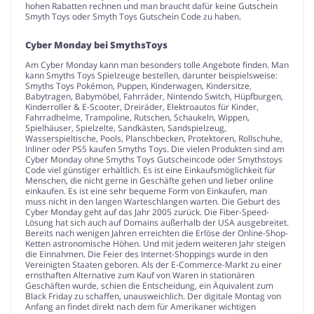
hohen Rabatten rechnen und man braucht dafür keine Gutschein
Smyth Toys oder Smyth Toys Gutschein Code zu haben.
Cyber Monday bei SmythsToys
Am Cyber Monday kann man besonders tolle Angebote finden. Man
kann Smyths Toys Spielzeuge bestellen, darunter beispielsweise:
Smyths Toys Pokémon, Puppen, Kinderwagen, Kindersitze,
Babytragen, Babymöbel, Fahrräder, Nintendo Switch, Hüpfburgen,
Kinderroller & E-Scooter, Dreiräder, Elektroautos für Kinder,
Fahrradhelme, Trampoline, Rutschen, Schaukeln, Wippen,
Spielhäuser, Spielzelte, Sandkästen, Sandspielzeug,
Wasserspieltische, Pools, Planschbecken, Protektoren, Rollschuhe,
Inliner oder PS5 kaufen Smyths Toys. Die vielen Produkten sind am
Cyber Monday ohne Smyths Toys Gutscheincode oder Smythstoys
Code viel günstiger erhältlich. Es ist eine Einkaufsmöglichkeit für
Menschen, die nicht gerne in Geschäfte gehen und lieber online
einkaufen. Es ist eine sehr bequeme Form von Einkaufen, man
muss nicht in den langen Warteschlangen warten. Die Geburt des
Cyber Monday geht auf das Jahr 2005 zurück. Die Fiber-Speed-
Lösung hat sich auch auf Domains außerhalb der USA ausgebreitet.
Bereits nach wenigen Jahren erreichten die Erlöse der Online-Shop-
Ketten astronomische Höhen. Und mit jedem weiteren Jahr steigen
die Einnahmen. Die Feier des Internet-Shoppings wurde in den
Vereinigten Staaten geboren. Als der E-Commerce-Markt zu einer
ernsthaften Alternative zum Kauf von Waren in stationären
Geschäften wurde, schien die Entscheidung, ein Äquivalent zum
Black Friday zu schaffen, unausweichlich. Der digitale Montag von
Anfang an findet direkt nach dem für Amerikaner wichtigen