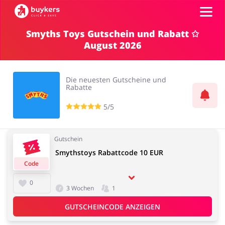
Smyths Toys Gutschein und Rabatt ✩
August 2026
Kategorien
Top100
Die neuesten Gutscheine und
Rabatte
Shops
5/5
Mode & Accessoires
Home & Garden
Einloggen
Gutschein
Smythstoys Rabattcode 10 EUR
Registrieren
Code
Essen & Trinken
Beauty & Gesundheit
0
3 Wochen
1
GUTSCHEINCODE ANZEIGEN