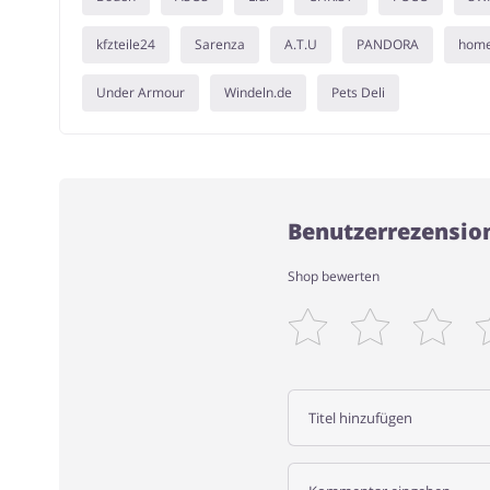
kfzteile24
Sarenza
A.T.U
PANDORA
hom
Under Armour
Windeln.de
Pets Deli
Benutzerrezension
Shop bewerten