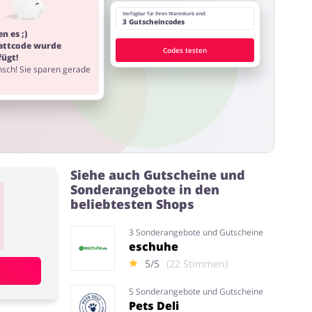
Verfügbar für Ihren Warenkorb sind:
3 Gutscheincodes
n es ;)
attcode wurde
Codes testen
fügt!
sch! Sie sparen gerade
Siehe auch Gutscheine und
Sonderangebote in den
beliebtesten Shops
3 Sonderangebote und Gutscheine
eschuhe
5/5
(22 Stimmen)
5 Sonderangebote und Gutscheine
Pets Deli