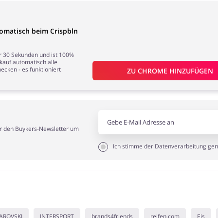
omatisch beim Crispbln
nur 30 Sekunden und ist 100%
nkauf automatisch alle
ecken - es funktioniert
ZU 
CHROME
 HINZUFÜGEN
ür den Buykers-Newsletter um
Ich stimme der Datenverarbeitung g
AROVSKI
INTERSPORT
brands4friends
reifen.com
Eis