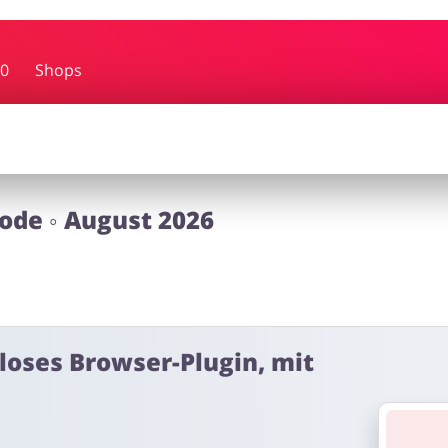
bby
Schmuck & Uhren
Blume
0
Shops
rf
Dienstleistungen, Finanzen &
Kinderar
Mobilfunknetze
ode ◦ August 2026
nloses Browser-Plugin, mit