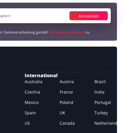
Anmelden
der Datenverarbeitung gemäß
Cookie Information
zu.
International
Australia
Austria
Brazil
Czechia
France
India
Mexico
Poland
Portugal
Spain
UK
Turkey
US
Canada
Netherlands