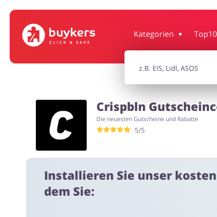
Bürobedarf & Schreibwaren
Sport & Ho
Kategorien
Top10
Elektronik
Tierbeda
Crispbln Gutscheinc
Die neuesten Gutscheine und Rabatte
5/5
Erotik
Installieren Sie unser koste
dem Sie: