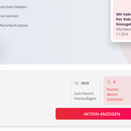
utschein bleiben
Wir habe
aren können
Der Rab
hinzuge
 Warenkorb testen
Glückwun
11,50 €
3
1513
Nuzten
Zum Favorit
diesen
hinzuzufügen
Gutschein
AKTION ANZEIGEN