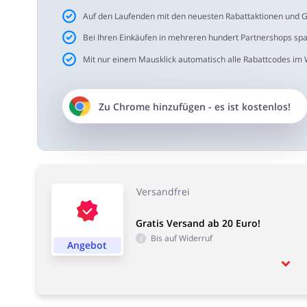
Auf den Laufenden mit den neuesten Rabattaktionen und G
Bei Ihren Einkäufen in mehreren hundert Partnershops sp
Mit nur einem Mausklick automatisch alle Rabattcodes im
Zu
Chrome
hinzufügen - es ist kostenlos!
Versandfrei
Gratis Versand ab 20 Euro!
Bis auf Widerruf
Angebot