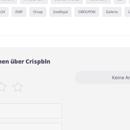
e24
EMP
Orsay
ZooRoyal
GROUPON
Galeria
L
en über Crispbln
Keine Ar