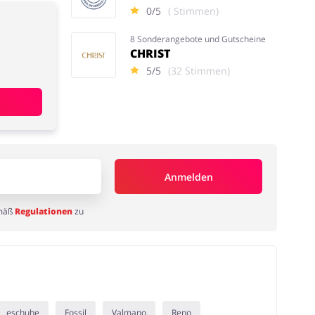
0/5
( Stimmen)
8 Sonderangebote und Gutscheine
CHRIST
5/5
(32 Stimmen)
Anmelden
emäß
Regulationen
zu
eschuhe
Fossil
Valmano
Reno