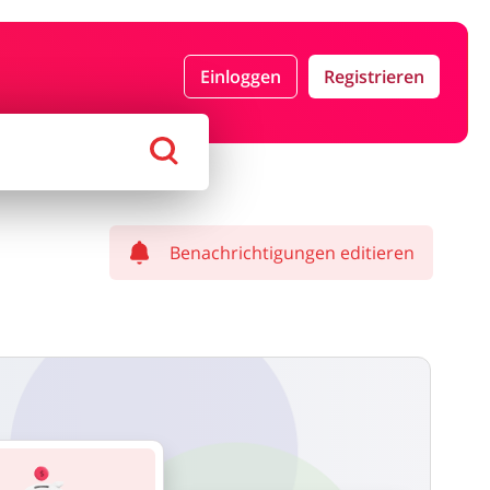
n & Geschenke
Reisen
Einloggen
Registrieren
tikel & Spielzeug
Bücher, Medien, Software &
Games
Benachrichtigungen editieren