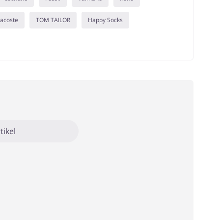
acoste
TOM TAILOR
Happy Socks
tikel