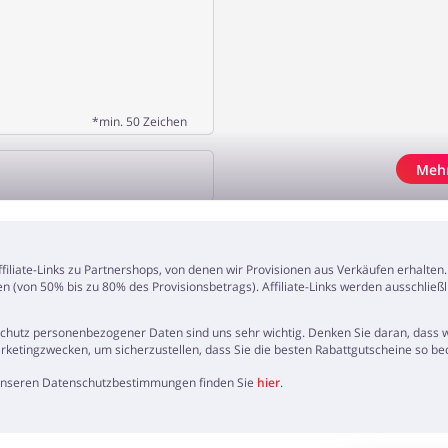
*min. 50 Zeichen
Meh
N HINZUFÜGEN
Affiliate-Links zu Partnershops, von denen wir Provisionen aus Verkäufen erhalte
en (von 50% bis zu 80% des Provisionsbetrags). Affiliate-Links werden ausschlie
Schutz personenbezogener Daten sind uns sehr wichtig. Denken Sie daran, dass wi
arketingzwecken, um sicherzustellen, dass Sie die besten Rabattgutscheine so
 unseren Datenschutzbestimmungen finden Sie
hier
.